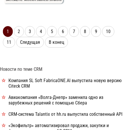
1
2
3
4
5
6
7
8
9
10
11
Следущая
В конец
Новости по теме CRM
Компания SL Soft FabricaONE.AI выпустила новую версию
Citeck CRM
Авиакомпания «Волга-Днепр» заменила одно из
зарубежных решений с помощью Сбера
CRM-система Talantix от hh.ru выпустила собственный API
«Экофильтр» автоматизировал продажи, закупки и