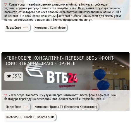
Сфера услуг – необыкновенно динамичная область бизнеса, требующая
удовлетворения растущих аппетитов потребителей. Внутренняя структура бизнеса –
параметр, от которого зависит способность построения качественных отношений с
клиентом. И в этой связи ключевым фактором выбора CRM систем для сферы услуг
является возможность изменения бизнес-процессов «на лету».
Подробнее
Компания: Comindware
«ТЕХНОСЕРВ КОНСАЛТИНГ» ПЕРЕВЕЛ ВЕСЬ ФРОНТ-
ОФИС ВТБ24 НА ORACLE OPEN UI
3518
«Техносерв Консалтинг» улучшил эргономичность всего фронт-офиса ВТБ24
благодаря переходу на передовой пользовательский интерфейс Open UI.
Подробнее
Компания: Группа Т1 (Техносерв Консалтинг)
Система/ПО: Oracle E-Business Suite