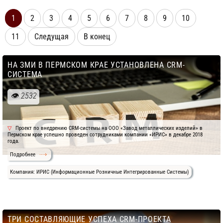
1
2
3
4
5
6
7
8
9
10
11
Следущая
В конец
НА ЗМИ В ПЕРМСКОМ КРАЕ УСТАНОВЛЕНА CRM-
СИСТЕМА
2532
Проект по внедрению CRM-системы на ООО «Завод металлических изделий» в
Пермском крае успешно проведен сотрудниками компании «ИРИС» в декабре 2018
года.
Подробнее
Компания: ИРИС (Информационные Розничные Интегрированные Системы)
ТРИ СОСТАВЛЯЮЩИЕ УСПЕХА CRM-ПРОЕКТА