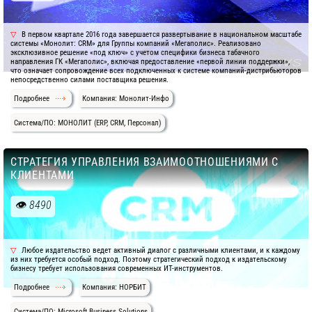
В первом квартале 2016 года завершается развертывание в национальном масштабе
системы «Монолит: CRM» для Группы компаний «Мегаполис». Реализовано
эксклюзивное решение «под ключ» с учетом специфики бизнеса табачного
направления ГК «Мегаполис», включая предоставление «первой линии поддержки»,
что означает сопровождение всех подключенных к системе компаний-дистрибьюторов
непосредственно силами поставщика решения.
Подробнее
Компания: Монолит-Инфо
Система/ПО: МОНОЛИТ (ERP, CRM, Персонал)
СТРАТЕГИЯ УПРАВЛЕНИЯ ВЗАИМООТНОШЕНИЯМИ С
КЛИЕНТАМИ
8490
Любое издательство ведет активный диалог с различными клиентами, и к каждому
из них требуется особый подход. Поэтому стратегический подход к издательскому
бизнесу требует использования современных ИТ-инструментов.
Подробнее
Компания: НОРБИТ
Система/ПО: Microsoft Business Solutions