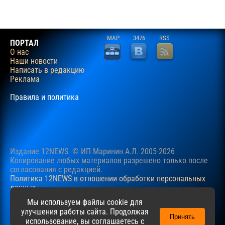
MAP
3476
RSS
ПОРТАЛ
О нас
Наши новости
Написать в редакцию
Реклама
Правила и политика
Издание 12NEWS © ИП Маринин А.Л. 2005-2026
Копирование любых материалов разрешено только после
согласования c редакцией.
Политика 12NEWS в отношении обработки персональных
данных
Наш сайт использует файлы cookie для учучшения
Мы используем файлы cookie для
пользовательского опыта. Продолжая просматривать сайт,
улучшения работы сайта. Продолжая
Принять
вы соглашаетесь с нашей
Политикой
в отношении файлов
использование, вы соглашаетесь с