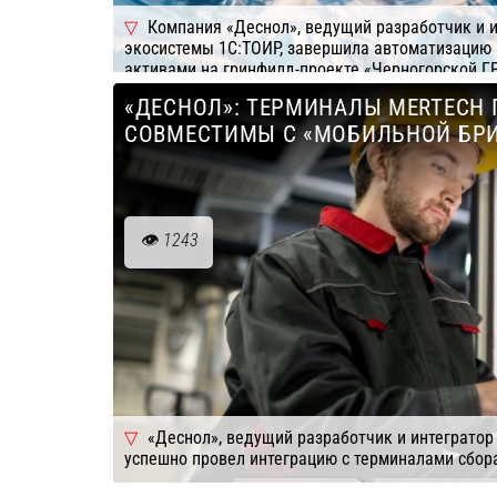
Компания «Деснол», ведущий разработчик и 
экосистемы 1С:ТОИР, завершила автоматизацию 
активами на гринфилд-проекте «Черногорской ГР
«Русская Платина». Благодаря этому «Черногорс
«ДЕСНОЛ»: ТЕРМИНАЛЫ MERTECH
обогащение и добычу руды с полностью отлаж
СОВМЕСТИМЫ С «МОБИЛЬНОЙ БР
процессами управления ТОиР с момента запуска
обогатительного комплекса в 2026 году.
Подробнее
Компания: Деснол Софт
1243
«Деснол», ведущий разработчик и интегратор
успешно провел интеграцию с терминалами сбо
Подробнее
Компания: Десн