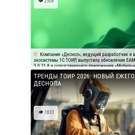
2506
Компания «Деснол», ведущий разработчик и 
экосистемы 1С:ТОИР, выпустила обновления EA
3.0.21.8 и сопутствующего приложения «Мобильн
возможности релизов помогают повысить точнос
ТРЕНДЫ ТОИР 2026: НОВЫЙ ЕЖЕГ
оптимизировать процесс материально-техническ
ДЕСНОЛА
Подробнее
Компания: Деснол Софт
1833