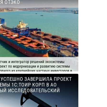
Я ОТЭКО
тчик и интегратор решений экосистемы
оект по модернизации и развитию системы
одного из крупнейших частных инвесторов в
уктуру Юга России. В результате проект
 УСПЕШНО ЗАВЕРШИЛА ПРОЕКТ
равление более чем 124 тыс. объектов
ЕМЫ 1С:ТОИР КОРП В АО
ь контроля технического состояния
оздал основу для перехода к
НЫЙ ИССЛЕДОВАТЕЛЬСКИЙ
управления ТОиР на всем портово-
у Тамань.
еснол Софт