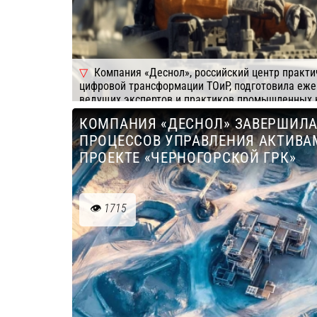
Компания «Деснол», российский центр практи
цифровой трансформации ТОиР, подготовила еже
ведущих экспертов и практиков промышленных 
КОМПАНИЯ «ДЕСНОЛ» ЗАВЕРШИЛ
Подробнее
Компания: Деснол Софт
2026».
ПРОЦЕССОВ УПРАВЛЕНИЯ АКТИВА
ПРОЕКТЕ «ЧЕРНОГОРСКОЙ ГРК»
1715