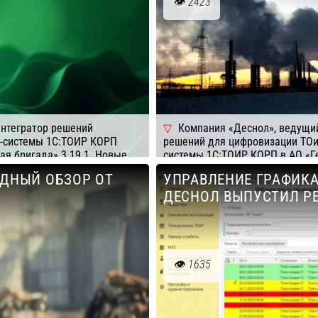
2423
интегратор решений
Компания «Деснол», ведущий
M-системы 1С:ТОИР КОРП
решений для цифровизации ТОи
ая бригада» 3.19.1. Новые
системы 1С:ТОИР КОРП в АО «Г
ть учета затрат и
центр» (АО «ГРИЦ»). Проект с
ОДНЫЙ ОБЗОР ОТ
УПРАВЛЕНИЕ ГРАФИКА
ого обеспечения ремонтов.
процессов управления активам
ДЕСНОЛ ВЫПУСТИЛ РЕЛ
непрерывным циклом добычи.
1635