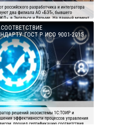
т российского разработчика и интегратора
зуют два филиала АО «БЭТ», бывшего
ЖД», в Энгельсе и Вязьме. На данный момент
управления активами с 1С:ERP. Идет проект
 СООТВЕТСТВИЕ
ЗУП и MasterSCADA для АСУ ТП. В планах до
ДАРТУ ГОСТ Р ИСО 9001-2015
 решения еще на восьми производственных
Компания: Деснол Софт
гратор решений экосистемы 1С:ТОИР и
вышения эффективности процессов управления
висом, прошел сертификацию соответствия