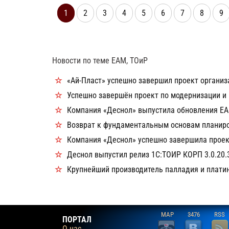
S40, S45 и S55.
1
2
3
4
5
6
7
8
9
Новости по теме EAM, ТОиР
«Ай-Пласт» успешно завершил проект органи
Успешно завершён проект по модернизации и
Компания «Деснол» выпустила обновления EAM
Возврат к фундаментальным основам планиро
Компания «Деснол» успешно завершила прое
Деснол выпустил релиз 1С:ТОИР КОРП 3.0.20.
Крупнейший производитель палладия и плати
MAP
3476
RSS
ПОРТАЛ
О нас