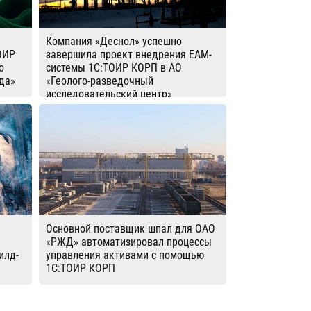
Компания «Деснол» успешно
ОИР
завершила проект внедрения EAM-
о
системы 1С:ТОИР КОРП в АО
да»
«Геолого-разведочный
исследовательский центр»
Основной поставщик шпал для ОАО
«РЖД» автоматизировал процессы
илд-
управления активами с помощью
1С:ТОИР КОРП