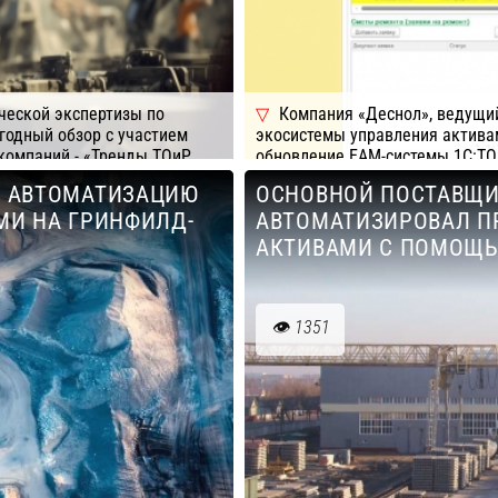
ческой экспертизы по
Компания «Деснол», ведущий
годный обзор с участием
экосистемы управления актива
компаний - «Тренды ТОиР
обновление EAM-системы 1С:ТО
приложения «Мобильная бригада
А АВТОМАТИЗАЦИЮ
ОСНОВНОЙ ПОСТАВЩИ
Подробнее
Компания: Д
МИ НА ГРИНФИЛД-
АВТОМАТИЗИРОВАЛ П
АКТИВАМИ С ПОМОЩЬ
1351