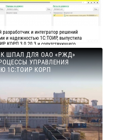
 разработчик и интегратор решений
ми и надежностью 1С:ТОИР, выпустила
ИР КОРП 3.0.20.3 и сопутствующего
» 3.18.1.
К ШПАЛ ДЛЯ ОАО «РЖД»
еснол Софт
РОЦЕССЫ УПРАВЛЕНИЯ
Ю 1С:ТОИР КОРП