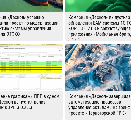
ния «Деснол» успешно
Компания «Деснол» выпустила
шила проект по модернизации
обновления EAM-системы 1С:Т
итию системы управления
КОРП 3.0.21.8 и сопутствующег
для ОТЭКО
приложения «Мобильная брига
3.19.1.
ление графиками ППР в одном
Компания «Деснол» завершила
Деснол выпустил релиз
автоматизацию процессов
Р КОРП 3.0.20.3
управления активами на гринф
проекте «Черногорской ГРК»