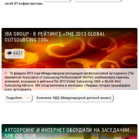
своей ИТ-инфраструктуры.
IBA GROUP - В РЕЙТИНГЕ «THE 2013 GLOBAL
OUTSOURCING 100»
4431
18 февраля 2013 года Международная ассоциация профессионалов аутсорсинга (The
International Association of Outsourcing Professionals® IAOP®) опубликовала перечень
компаний, вошедших в рейтингиThe 2013 Global Outsourcing 100® и Worlds Best
Outsourcing Advisors. IBA Group включена в категорию «Лидеры» лучших провайдеров
услуг аутсорсинга.
Подробнее
Компания: МДА (Международный деловой альянс)
АУТСОРСИНГ И ИНТЕРНЕТ ОБСУДИЛИ НА ЗАСЕДАНИИ
SPB CIO CLUB