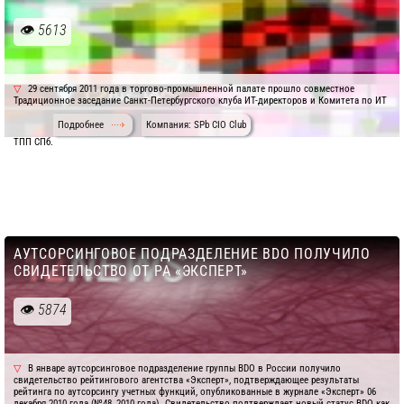
5613
29 сентября 2011 года в торгово-промышленной палате прошло совместное
Традиционное заседание Санкт-Петербургского клуба ИТ-директоров и Комитета по ИТ
Подробнее
Компания: SPb CIO Club
ТПП СПб.
АУТСОРСИНГОВОЕ ПОДРАЗДЕЛЕНИЕ BDO ПОЛУЧИЛО
СВИДЕТЕЛЬСТВО ОТ РА «ЭКСПЕРТ»
5874
В январе аутсорсинговое подразделение группы BDO в России получило
свидетельство рейтингового агентства «Эксперт», подтверждающее результаты
рейтинга по аутсорсингу учетных функций, опубликованные в журнале «Эксперт» 06
декабря 2010 года (№48, 2010 года). Свидетельство подтверждает новый статус BDO как