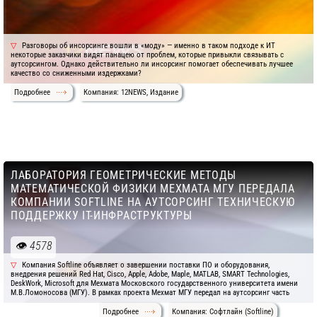
Разговоры об инсорсинге вошли в «моду» — именно в таком подходе к ИТ
некоторые заказчики видят панацею от проблем, которые привыкли связывать с
аутсорсингом. Однако действительно ли инсорсинг помогает обеспечивать лучшее
качество со сниженными издержками?
Подробнее
Компания: 12NEWS, Издание
ЛАБОРАТОРИЯ ГЕОМЕТРИЧЕСКИЕ МЕТОДЫ
МАТЕМАТИЧЕСКОЙ ФИЗИКИ МЕХМАТА МГУ ПЕРЕДАЛА
КОМПАНИИ SOFTLINE НА АУТСОРСИНГ ТЕХНИЧЕСКУЮ
ПОДДЕРЖКУ IT-ИНФРАСТРУКТУРЫ
4578
Компания Softline объявляет о завершении поставки ПО и оборудования,
внедрения решений Red Hat, Cisco, Apple, Adobe, Maple, MATLAB, SMART Technologies,
DeskWork, Microsoft для Мехмата Московского государственного университета имени
М.В.Ломоносова (МГУ). В рамках проекта Мехмат МГУ передал на аутсорсинг часть
Подробнее
Компания: Софтлайн (Softline)