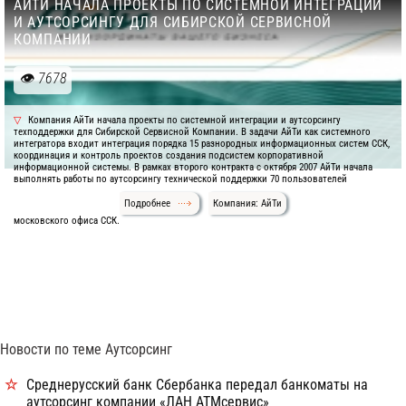
АЙТИ НАЧАЛА ПРОЕКТЫ ПО СИСТЕМНОЙ ИНТЕГРАЦИИ
И АУТСОРСИНГУ ДЛЯ СИБИРСКОЙ СЕРВИСНОЙ
КОМПАНИИ
7678
Компания АйТи начала проекты по системной интеграции и аутсорсингу
техподдержки для Сибирской Сервисной Компании. В задачи АйТи как системного
интегратора входит интеграция порядка 15 разнородных информационных систем ССК,
координация и контроль проектов создания подсистем корпоративной
информационной системы. В рамках второго контракта с октября 2007 АйТи начала
выполнять работы по аутсорсингу технической поддержки 70 пользователей
Подробнее
Компания: АйТи
московского офиса ССК.
Новости по теме Аутсорсинг
Среднерусский банк Сбербанка передал банкоматы на
аутсорсинг компании «ЛАН АТМсервис»