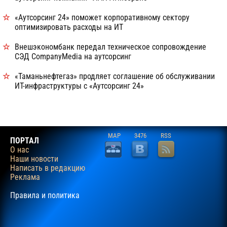
«Аутсорсинг 24» поможет корпоративному сектору
оптимизировать расходы на ИТ
Внешэкономбанк передал техническое сопровождение
СЭД CompanyMedia на аутсорсинг
«Таманьнефтегаз» продляет соглашение об обслуживании
ИТ-инфраструктуры с «Аутсорсинг 24»
MAP
3476
RSS
ПОРТАЛ
О нас
Наши новости
Написать в редакцию
Реклама
Правила и политика