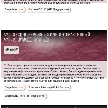
компании, входящей в число лидеров рынка аутсорсинга учетных функций.
Подробнее
Система/ПО: 1C (УПП Предприятие)
АУТСОРСИНГ ВЕРСИЯ 2.0 ИЛИ ИНТЕРАКТИВНЫЙ
АУТСОРСИНГ
6658
Используя сторонние организации для оказания различных услуг в какой-то
момент все наверняка сталкивались с ситуацией, когда необходимо было получить
актуальную информацию от аутсорсера «Прямо сейчас», До последнего времени этот
маневр был весьма затруднительным, так как для реализации нужно было отправить
запрос подрядчику, дождаться окончания обработки запроса и получить результат. Все
оперативно, но не достаточно быстро для решения вашей задачи.
Подробнее
Компания: Intercomp Global Services
Система/ПО: 1C (УПП Предприятие)