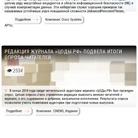
целому ряду масштабных инцидентов в области информационной безопасности (ИБ) и
случаев компрометации данных. Эти кибератаки служат хорошим примером так
называемых устойчивых угроз повышенной сложности (AdvancedPersistentThreats,
Подробнее
Компания: Cisco Systems
APTs).
РЕДАКЦИЯ ЖУРНАЛА «ЦОДЫ.РФ» ПОДВЕЛА ИТОГИ
ОПРОСА ЧИТАТЕЛЕЙ
2534
В конце 2014 года среди читательской аудитории журнала «ЦОДы.РФ» был проведен
опрос. Целью опроса стало стремление редакции выяснить мнение читателей о
журнале, о его содержании и рубриках, визуальном исполнении. Результаты опроса
позволили учесть пожелания аудитории при подготовке новых выпусков.
Подробнее
Компания: 12NEWS, Издание