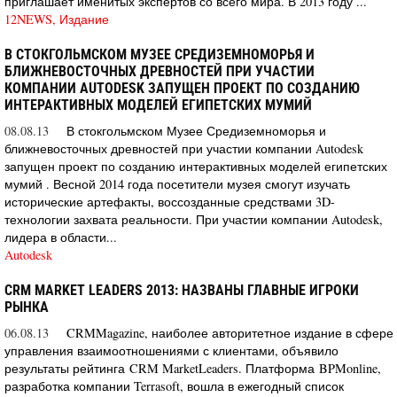
приглашает именитых экспертов со всего мира. В 2013 году ...
12NEWS, Издание
В СТОКГОЛЬМСКОМ МУЗЕЕ СРЕДИЗЕМНОМОРЬЯ И
БЛИЖНЕВОСТОЧНЫХ ДРЕВНОСТЕЙ ПРИ УЧАСТИИ
КОМПАНИИ AUTODESK ЗАПУЩЕН ПРОЕКТ ПО СОЗДАНИЮ
ИНТЕРАКТИВНЫХ МОДЕЛЕЙ ЕГИПЕТСКИХ МУМИЙ
08.08.13
В стокгольмском Музее Средиземноморья и
ближневосточных древностей при участии компании Autodesk
запущен проект по созданию интерактивных моделей египетских
мумий . Весной 2014 года посетители музея смогут изучать
исторические артефакты, воссозданные средствами 3D-
технологии захвата реальности. При участии компании Autodesk,
лидера в области...
Autodesk
CRM MARKET LEADERS 2013: НАЗВАНЫ ГЛАВНЫЕ ИГРОКИ
РЫНКА
06.08.13
CRMMagazine, наиболее авторитетное издание в сфере
управления взаимоотношениями с клиентами, объявило
результаты рейтинга CRM MarketLeaders. Платформа BPMonline,
разработка компании Terrasoft, вошла в ежегодный список