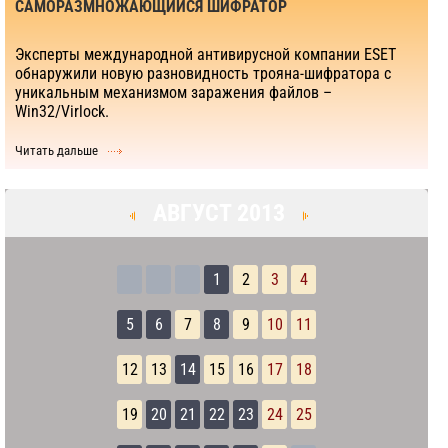
САМОРАЗМНОЖАЮЩИЙСЯ ШИФРАТОР
Эксперты международной антивирусной компании ESET
обнаружили новую разновидность трояна-шифратора с
уникальным механизмом заражения файлов –
Win32/Virlock.
Читать дальше
АВГУСТ 2013
1
2
3
4
5
6
7
8
9
10
11
12
13
14
15
16
17
18
19
20
21
22
23
24
25