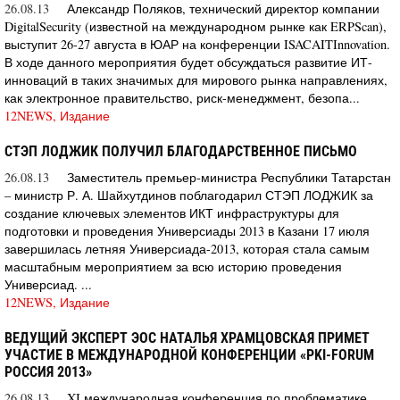
26.08.13
Александр Поляков, технический директор компании
DigitalSecurity (известной на международном рынке как ERPScan),
выступит 26-27 августа в ЮАР на конференции ISACAITInnovation.
В ходе данного мероприятия будет обсуждаться развитие ИТ-
инноваций в таких значимых для мирового рынка направлениях,
как электронное правительство, риск-менеджмент, безопа...
12NEWS, Издание
СТЭП ЛОДЖИК ПОЛУЧИЛ БЛАГОДАРСТВЕННОЕ ПИСЬМО
26.08.13
Заместитель премьер-министра Республики Татарстан
– министр Р. А. Шайхутдинов поблагодарил СТЭП ЛОДЖИК за
создание ключевых элементов ИКТ инфраструктуры для
подготовки и проведения Универсиады 2013 в Казани 17 июля
завершилась летняя Универсиада-2013, которая стала самым
масштабным мероприятием за всю историю проведения
Универсиад. ...
12NEWS, Издание
ВЕДУЩИЙ ЭКСПЕРТ ЭОС НАТАЛЬЯ ХРАМЦОВСКАЯ ПРИМЕТ
УЧАСТИЕ В МЕЖДУНАРОДНОЙ КОНФЕРЕНЦИИ «PKI-FORUM
РОССИЯ 2013»
26.08.13
XI международная конференция по проблематике