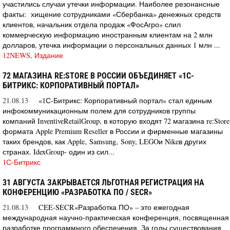
участились случаи утечки информации. Наиболее резонансные
факты: хищение сотрудниками «Сбербанка» денежных средств
клиентов, начальник отдела продаж «ФосАгро» слил
коммерческую информацию иностранным клиентам на 2 млн
долларов, утечка информации о персональных данных 1 млн ...
12NEWS, Издание
72 МАГАЗИНА RE:STORE В РОССИИ ОБЪЕДИНЯЕТ «1С-
БИТРИКС: КОРПОРАТИВНЫЙ ПОРТАЛ»
21.08.13
«1С-Битрикс: Корпоративный портал» стал единым
инфокоммуникационным полем для сотрудников группы
компаний InventiveRetailGroup, в которую входят 72 магазина re:Store
формата Apple Premium Reseller в России и фирменные магазины
таких брендов, как Apple‚ Samsung‚ Sony, LEGOи Nikeв других
странах. IdexGroup- один из сил...
1С-Битрикс
31 АВГУСТА ЗАКРЫВАЕТСЯ ЛЬГОТНАЯ РЕГИСТРАЦИЯ НА
КОНФЕРЕНЦИЮ «РАЗРАБОТКА ПО / SECR»
21.08.13
CEE-SECR«Разработка ПО» – это ежегодная
международная научно-практическая конференция, посвященная
разработке программного обеспечения. За годы существования