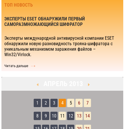
ТОП НОВОСТЬ
ЭКСПЕРТЫ ESET ОБНАРУЖИЛИ ПЕРВЫЙ
САМОРАЗМНОЖАЮЩИЙСЯ ШИФРАТОР
Эксперты международной антивирусной компании ESET
обнаружили новую разновидность трояна-шифратора с
уникальным механизмом заражения файлов –
Win32/Virlock.
Читать дальше
АПРЕЛЬ 2013
1
2
3
4
5
6
7
8
9
10
11
12
13
14
15
16
17
18
19
20
21