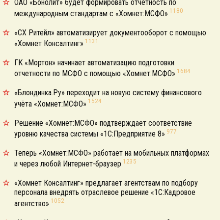
ОАО «Бонолит» будет формировать отчётность по
1180
международным стандартам с «Хомнет:МСФО»
«СХ Ритейл» автоматизирует документооборот с помощью
1131
«Хомнет Консалтинг»
ГК «Мортон» начинает автоматизацию подготовки
1684
отчетности по МСФО с помощью «Хомнет:МСФО»
«Блондинка.Ру» переходит на новую систему финансового
1524
учёта «Хомнет:МСФО»
Решение «Хомнет:МСФО» подтверждает соответствие
977
уровню качества системы «1С:Предприятие 8»
Теперь «Хомнет:МСФО» работает на мобильных платформах
1235
и через любой Интернет-браузер
«Хомнет Консалтинг» предлагает агентствам по подбору
персонала внедрять отраслевое решение «1С:Кадровое
1052
агентство»