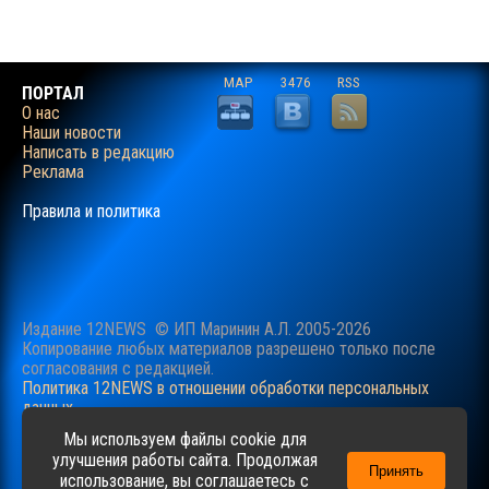
MAP
3476
RSS
ПОРТАЛ
О нас
Наши новости
Написать в редакцию
Реклама
Правила и политика
Издание 12NEWS © ИП Маринин А.Л. 2005-2026
Копирование любых материалов разрешено только после
согласования c редакцией.
Политика 12NEWS в отношении обработки персональных
данных
Наш сайт использует файлы cookie для учучшения
Мы используем файлы cookie для
пользовательского опыта. Продолжая просматривать сайт,
улучшения работы сайта. Продолжая
Принять
вы соглашаетесь с нашей
Политикой
в отношении файлов
использование, вы соглашаетесь с