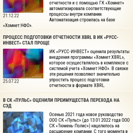
отчетности и с помощью ГК «Хомнет»
автоматизировала соответствующие
процессы внутри компании.
21.12.22
Автоматизация строилась на базе
«Хомнет:НФО».
ПРОЦЕСС ПОДГОТОВКИ ОТЧЕТНОСТИ XBRL В ИК «РУСС-
ИНВЕСТ» СТАЛ ПРОЩЕ
ИК «РУСС-ИНВЕСТ» оценила результаты
внедрения программы «Хомнет:XBRL»,
которое осуществлялось в комплексе с
системой учета «Хомнет:НФО». В связке
эти решения позволяют значительно
упростить процесс подготовки
25.07.22
отчетности в формате XBRL.
В СК «ПУЛЬС» ОЦЕНИЛИ ПРЕИМУЩЕСТВА ПЕРЕХОДА НА
СЭД
Осенью 2021 года новое руководство
ООО СК «Пульс» (до 13.01.2022 года ООО
СК «Тюмень-Полис») нацелилось на
расширение компании. С того момента в