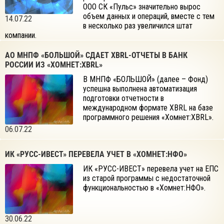
ООО СК «Пульс» значительно вырос
объем данных и операций, вместе с тем
14.07.22
в несколько раз увеличился штат
компании.
АО МНПФ «БОЛЬШОЙ» СДАЕТ XBRL-ОТЧЕТЫ В БАНК
РОССИИ ИЗ «ХОМНЕТ:XBRL»
В МНПФ «БОЛЬШОЙ» (далее – Фонд)
успешна выполнена автоматизация
подготовки отчетности в
международном формате XBRL на базе
программного решения «Хомнет:XBRL».
06.07.22
ИК «РУСС-ИВЕСТ» ПЕРЕВЕЛА УЧЕТ В «ХОМНЕТ:НФО»
ИК «РУСС-ИВЕСТ» перевела учет на ЕПС
из старой программы с недостаточной
функциональностью в «Хомнет:НФО».
30.06.22