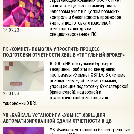
Управляющая компания ООО «Сигнет
капитал» с целью оптимизировать
налоговый учет и в целом повысить
контроль и безопасность процессов
учета и подготовки отраслевой
отчетности внедрила
14.07.23
специализированное ПО.
ГК «ХОМНЕТ» ПОМОГЛА УПРОСТИТЬ ПРОЦЕСС
ПОДГОТОВКИ ОТЧЕТНОСТИ XBRL В «ТИТУЛЬНЫЙ БРОКЕР»
В ООО «ИК «Титульный Брокер»
завершены работы по внедрению
программы «Хомнет:XBRL». В системе
реализованы удобные механизмы,
упрощающие подготовку бухгалтерской
(финансовой), надзорной и
23.01.23
статистической отчетности по
таксономии XBRL.
УК «БАЙКАЛ» УСТАНОВИЛА «ХОМНЕТ:XBRL» ДЛЯ
АВТОМАТИЗИРОВАННОЙ СДАЧИ ОТЧЕТНОСТИ В ЦБ
УК «Байкал» установила бизнес-решение