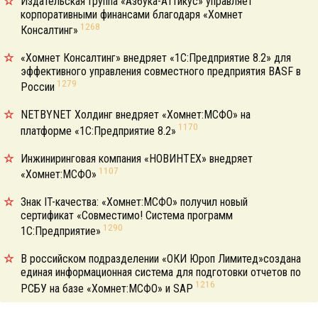
Издательская Группа «Азбука-Аттикус» управляет
корпоративными финансами благодаря «Хомнет
1268
Консалтинг»
«Хомнет Консалтинг» внедряет «1С:Предприятие 8.2» для
эффективного управления совместного предприятия BASF в
1279
России
NETBYNET Холдинг внедряет «Хомнет:МСФО» на
1170
платформе «1С:Предприятие 8.2»
Инжиниринговая компания «НОВИНТЕХ» внедряет
1107
«Хомнет:МСФО»
Знак IT-качества: «Хомнет:МСФО» получил новый
сертификат «Совместимо! Система программ
1290
1С:Предприятие»
В российском подразделении «ОКИ Юроп Лимитед»создана
единая информационная система для подготовки отчетов по
1216
РСБУ на базе «Хомнет:МСФО» и SAP