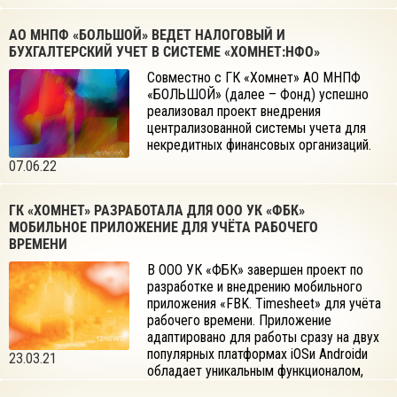
АО МНПФ «БОЛЬШОЙ» ВЕДЕТ НАЛОГОВЫЙ И
БУХГАЛТЕРСКИЙ УЧЕТ В СИСТЕМЕ «ХОМНЕТ:НФО»
Совместно с ГК «Хомнет» АО МНПФ
«БОЛЬШОЙ» (далее – Фонд) успешно
реализовал проект внедрения
централизованной системы учета для
некредитных финансовых организаций.
07.06.22
ГК «ХОМНЕТ» РАЗРАБОТАЛА ДЛЯ ООО УК «ФБК»
МОБИЛЬНОЕ ПРИЛОЖЕНИЕ ДЛЯ УЧЁТА РАБОЧЕГО
ВРЕМЕНИ
В ООО УК «ФБК» завершен проект по
разработке и внедрению мобильного
приложения «FBK. Timesheet» для учёта
рабочего времени. Приложение
адаптировано для работы сразу на двух
популярных платформах iOSи Androidи
23.03.21
обладает уникальным функционалом,
разработанным под бизнес-задачи Заказчика.