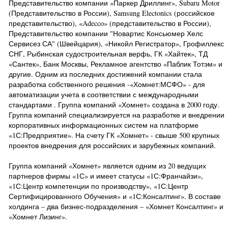
Представительство компании «Паркер Дриллинг», Subaru Motor
(Представительство в России), Samsung Electonics (российское
представительство), «Adecco» (представительство в России),
Представительство компании "Новартис Консьюмер Хелс
Сервисез СА" (Швейцария), «Никойл Регистратор», Грофиллекс
СНГ, Рыбинская судостроительная верфь, ГК «Хайтек», ТД
«Сантек», Банк Москвы, Рекламное агентство «Паблик Тотэм» и
другие. Одним из последних достижений компании стала
разработка собственного решения -«Хомнет:МСФО» - для
автоматизации учета в соответствии с международными
стандартами . Группа компаний «Хомнет» создана в 2000 году.
Группа компаний специализируется на разработке и внедрении
корпоративных информационных систем на платформе
«1С:Предприятие». На счету ГК «Хомнет» - свыше 500 крупных
проектов внедрения для российских и зарубежных компаний.
Группа компаний «Хомнет» является одним из 20 ведущих
партнеров фирмы «1С» и имеет статусы «1С:Франчайзи»,
«1С:Центр компетенции по производству», «1С:Центр
Сертифицированного Обучения» и «1С:Консалтинг». В составе
холдинга – два бизнес-подразделения – «Хомнет Консалтинг» и
«Хомнет Лизинг».