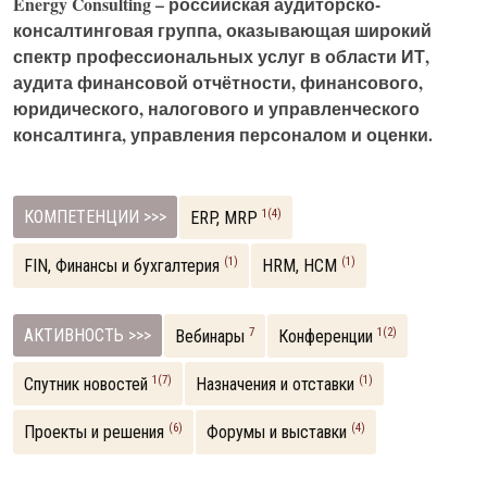
Energy Consulting – российская аудиторско-
консалтинговая группа, оказывающая широкий
спектр профессиональных услуг в области ИТ,
аудита финансовой отчётности, финансового,
юридического, налогового и управленческого
консалтинга, управления персоналом и оценки.
КОМПЕТЕНЦИИ >>>
1(4)
ERP, MRP
(1)
(1)
FIN, Финансы и бухгалтерия
HRM, НСM
АКТИВНОСТЬ >>>
7
1(2)
Вебинары
Конференции
1(7)
(1)
Спутник новостей
Назначения и отставки
(6)
(4)
Проекты и решения
Форумы и выставки