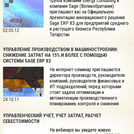
Группа компаний Energy Consulting и
компания Sage (Великобритания)
приглашают вас на Официальную
презентацию инновационного решения
Sage ERP X3 для предприятий среднего
и растущего бизнеса Республики
02.05.12
Татарстан.
УПРАВЛЕНИЕ ПРОИЗВОДСТВОМ В МАШИНОСТРОЕНИИ:
СНИЖЕНИЕ ЗАТРАТ НА 15% И БОЛЕЕ С ПОМОЩЬЮ
СИСТЕМЫ SAGE ERP X3
На интернет-семинар приглашаются
директора производств, руководители
компаний, руководители финансовых и
ИТ-подразделений, перед которыми
стоит задача оптимизации и
автоматизации производственного
24.10.11
планирования, контроля и снижения
затрат, а также специалисты, желающие познакомиться с новой
системой управления предприятием Sage ERP X3.
УПРАВЛЕНЧЕСКИЙ УЧЕТ, УЧЕТ ЗАТРАТ, РАСЧЕТ
СЕБЕСТОИМОСТИ
На вебинаре вы увидите живую