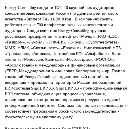
Energy Consulting входит в ТОП-10 крупнейших аудиторско-
консалтинговых компаний России (по данным рейтингового
агентства «Эксперт РА» за 2010 год). В компаниях группы
работает свыше 700 профессиональных консультантов и
аудиторов. Среди клиентов Energy Consulting крупные
российские предприятия: «Татнефть», «Мечел», РАО «ЕЭС»,
«Газпром», «Лукойл», «TНК-BP», «Сибур», «Сургутнефтегаз»,
MMK, НЛМК, «Связьинвест», «Еврохим», Нижнекамский НПЗ,
«Трансаэро», «Автоваз», Центробанк РФ, «Альфабанк», Банк
«Зенит», «Ренессанс Капитал», «Росгосстрах», «РОСНО»,
«Абсолютбанк» и международные финансовые организации
(ЕБРР, Международная Финансовая Корпорация) и др. Группа
компаний Energy Consulting – единственный партнёр по
внедрению и продаже на территории России инновационной
ERP-системы Sage ERP X3. Sage ERP X3 – полнофункциональная
ERP-система, объединяющая процессы управления,
планирования и контроля корпоративных ресурсов в единой
информационной системе. Система полностью локализована и
соответствует требованиям российского законодательства к
бухгалтерскому и налоговому учету.
Ключевые особенности Sage ERP X3: