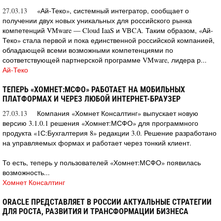
27.03.13
«Ай-Теко», системный интегратор, сообщает о
получении двух новых уникальных для российского рынка
компетенций VMware — Cloud IaaS и VBCA. Таким образом, «Ай-
Теко» стала первой и пока единственной российской компанией,
обладающей всеми возможными компетенциями по
соответствующей партнерской программе VMware, лидера р...
Ай-Теко
ТЕПЕРЬ «ХОМНЕТ:МСФО» РАБОТАЕТ НА МОБИЛЬНЫХ
ПЛАТФОРМАХ И ЧЕРЕЗ ЛЮБОЙ ИНТЕРНЕТ-БРАУЗЕР
27.03.13
Компания «Хомнет Консалтинг» выпускает новую
версию 3.1.0.1 решения «Хомнет:МСФО» для программного
продукта «1С:Бухгалтерия 8» редакции 3.0. Решение разработано
на управляемых формах и работает через тонкий клиент.
То есть, теперь у пользователей «Хомнет:МСФО» появилась
возможность...
Хомнет Консалтинг
ORACLE ПРЕДСТАВЛЯЕТ В РОССИИ АКТУАЛЬНЫЕ СТРАТЕГИИ
ДЛЯ РОСТА, РАЗВИТИЯ И ТРАНСФОРМАЦИИ БИЗНЕСА