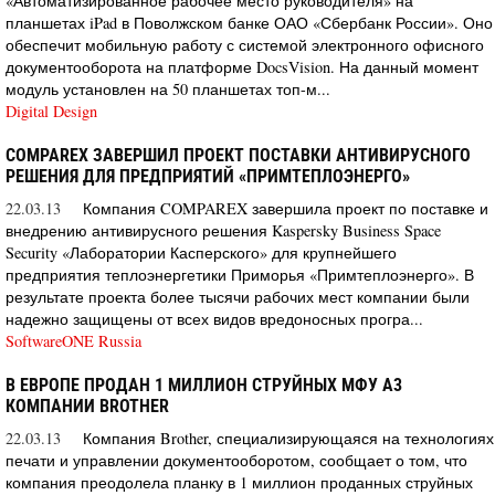
«Автоматизированное рабочее место руководителя» на
планшетах iPad в Поволжском банке ОАО «Сбербанк России». Оно
обеспечит мобильную работу с системой электронного офисного
документооборота на платформе DocsVision. На данный момент
модуль установлен на 50 планшетах топ-м...
Digital Design
COMPAREX ЗАВЕРШИЛ ПРОЕКТ ПОСТАВКИ АНТИВИРУСНОГО
РЕШЕНИЯ ДЛЯ ПРЕДПРИЯТИЙ «ПРИМТЕПЛОЭНЕРГО»
22.03.13
Компания COMPAREX завершила проект по поставке и
внедрению антивирусного решения Kaspersky Business Space
Security «Лаборатории Касперского» для крупнейшего
предприятия теплоэнергетики Приморья «Примтеплоэнерго». В
результате проекта более тысячи рабочих мест компании были
надежно защищены от всех видов вредоносных програ...
SoftwareONE Russia
В ЕВРОПЕ ПРОДАН 1 МИЛЛИОН СТРУЙНЫХ МФУ A3
КОМПАНИИ BROTHER
22.03.13
Компания Brother, специализирующаяся на технологиях
печати и управлении документооборотом, сообщает о том, что
компания преодолела планку в 1 миллион проданных струйных