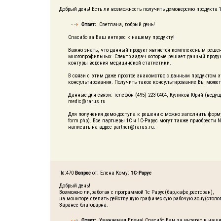
Добрый день! Есть ли возможность получить демоверсию продукта 1
Ответ:
Светлана, добрый день!
Спасибо за Ваш интерес к нашему продукту!
Важно знать, что данный продукт является комплексным реш
многопрофильных. Спектр задач которые решает данный проду
контуры ведения медицинской статистики.
В связи с этим даже простое знакомство с данным продуктом 
консультирования. Получить такое консультирование Вы може
Данные для связи: телефон (495) 223-0404, Куликов Юрий (вед
medic@rarus.ru
Для получения демо-доступа к решению можно заполнить форму
form.php
). Все партнеры 1С и 1С-Рарус могут также приобрести 
написать на адрес
partner@rarus.ru
.
Id:470
Вопрос
от: Елена Кому:
1C-Рарус
Добрый день!
Возможно ли,работая с программой 1с Рарус(бар,кафе,ресторан),
на мониторе сделать действущую графическую рабочую зону(столо
Заранее благодарна.
Ответ:
Уважаемая Елена! Спасибо Вам за интерес к наши