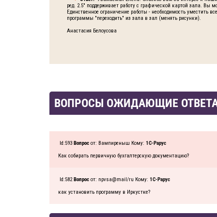
ред. 2.5" поддерживает работу с графической картой зала. Вы 
Единственное ограничение работы - необходимость уместить все
программы "переходить" из зала в зал (менять рисунки).
Анастасия Белоусова
ВОПРОСЫ ОЖИДАЮЩИЕ ОТВЕТ
Id:593
Вопрос
от: Вампиреныш Кому:
1C-Рарус
Как собирать первичную бухгалтерскую документацию?
Id:582
Вопрос
от: npvsa@mail/ru Кому:
1C-Рарус
как установить программу в Иркустке?