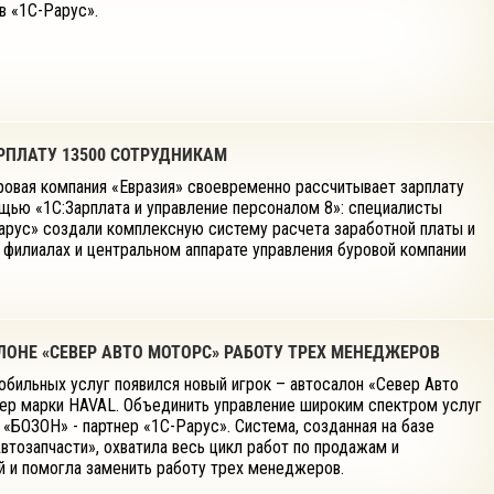
в «1С-Рарус».
РПЛАТУ 13500 СОТРУДНИКАМ
ровая компания «Евразия» своевременно рассчитывает зарплату
щью «1С:Зарплата и управление персоналом 8»: специалисты
арус» создали комплексную систему расчета заработной платы и
 филиалах и центральном аппарате управления буровой компании
ЛОНЕ «СЕВЕР АВТО МОТОРС» РАБОТУ ТРЕХ МЕНЕДЖЕРОВ
бильных услуг появился новый игрок – автосалон «Север Авто
ер марки HAVAL. Объединить управление широким спектром услуг
 «БОЗОН» - партнер «1С-Рарус». Система, созданная на базе
тозапчасти», охватила весь цикл работ по продажам и
 и помогла заменить работу трех менеджеров.