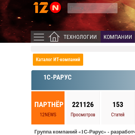
ТЕХНОЛОГИИ
КОМПАНИИ
Каталог ИТ-компаний
1C-РАРУС
ПАРТНЁР
221126
153
12NEWS
Просмотров
Статей
Группа компаний «1С-Рарус» - разрабо