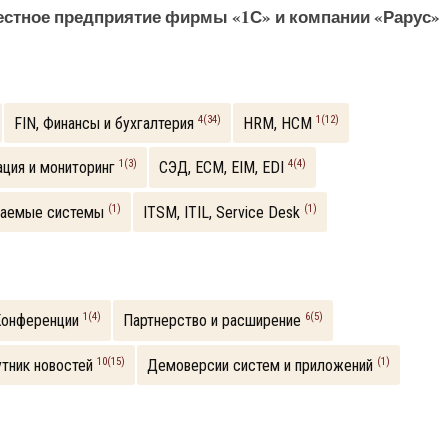
естное предприятие фирмы «1С» и компании «Рарус»
4(34)
1(12)
FIN, Финансы и бухгалтерия
HRM, НСM
1(3)
4(4)
ация и мониторинг
СЭД, ECM, EIM, EDI
(1)
(1)
иваемые системы
ITSM, ITIL, Service Desk
1(4)
6(5)
Конференции
Партнерство и расширение
10(15)
(1)
утник новостей
Демоверсии систем и приложений