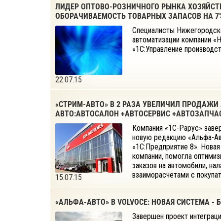
ЛИДЕР ОПТОВО-РОЗНИЧНОГО РЫНКА ХОЗЯЙСТ
ОБОРАЧИВАЕМОСТЬ ТОВАРНЫХ ЗАПАСОВ НА 7%
Специалисты Нижегородско
автоматизации компании «
«1С:Управление производст
22.07.15
«СТРИМ-АВТО» В 2 РАЗА УВЕЛИЧИЛ ПРОДАЖИ
АВТО:АВТОСАЛОН +АВТОСЕРВИС +АВТОЗАПЧАС
Компания «1С-Рарус» завер
новую редакцию «Альфа-Ав
«1С:Предприятие 8». Новая
компании, помогла оптимиз
заказов на автомобили, на
взаиморасчетами с покупат
15.07.15
«АЛЬФА-АВТО» В VOLVOCE: НОВАЯ СИСТЕМА 
Завершен проект интеграц