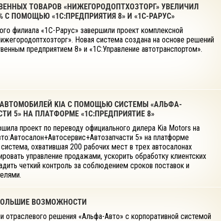
ВЕННЫХ ТОВАРОВ «НИЖЕГОРОДОПТХОЗТОРГ» УВЕЛИЧИЛ
 С ПОМОЩЬЮ «1С:ПРЕДПРИЯТИЯ 8» И «1С-РАРУС»
го филиала «1С-Рарус» завершили проект комплексной
Нижегородоптхозторг». Новая система создана на основе решений
венным предприятием 8» и «1С:Управление автотранспортом».
 АВТОМОБИЛЕЙ KIA С ПОМОЩЬЮ СИСТЕМЫ «АЛЬФА-
ТИ 5» НА ПЛАТФОРМЕ «1С:ПРЕДПРИЯТИЕ 8»
шила проект по переводу официального дилера Kia Motors на
то:Автосалон+Автосервис+Автозапчасти 5» на платформе
 система, охватившая 200 рабочих мест в трех автосалонах
ировать управление продажами, ускорить обработку клиентских
ладить четкий контроль за соблюдением сроков поставок и
елями.
- БОЛЬШИЕ ВОЗМОЖНОСТИ
ии отраслевого решения «Альфа-Авто» с корпоративной системой