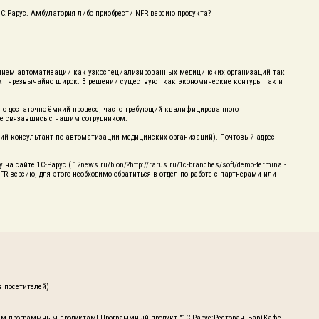
С:Рарус. Амбулатория либо приобрести NFR версию продукта?
ением автоматизации как узкоспециализированных медицинских организаций так
кт чрезвычайно широк. В решении существуют как экономические контуры так и
это достаточно ёмкий процесс, часто требующий квалифицированного
те связавшись с нашим сотрудником.
ущий консультант по автоматизации медицинских организаций). Почтовый адрес
 на сайте 1C-Рарус (
12news.ru/bion/?http://rarus.ru/1c-branches/soft/demo-terminal-
NFR-версию, для этого необходимо обратиться в отдел по работе с партнерами или
в посетителей)
м программным продуктам! Программный продукт "1С-Рарус:Ресторан+Бар+Кафе,