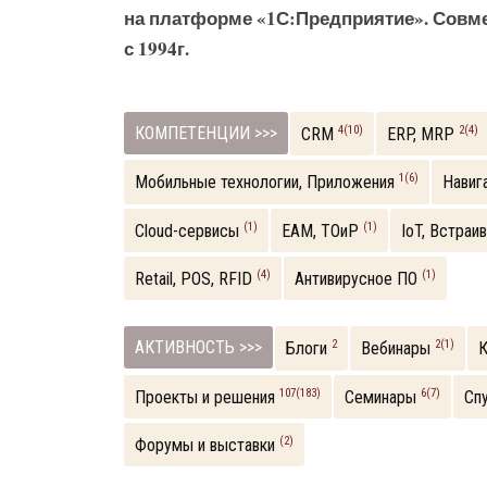
на платформе «1С:Предприятие». Совм
с 1994г.
КОМПЕТЕНЦИИ >>>
4(10)
2(4)
CRM
ERP, MRP
1(6)
Мобильные технологии, Приложения
Навиг
(1)
(1)
Cloud-сервисы
EAM, ТОиР
IoT, Встра
(4)
(1)
Retail, POS, RFID
Антивирусное ПО
АКТИВНОСТЬ >>>
2
2(1)
Блоги
Вебинары
107(183)
6(7)
Проекты и решения
Семинары
Сп
(2)
Форумы и выставки