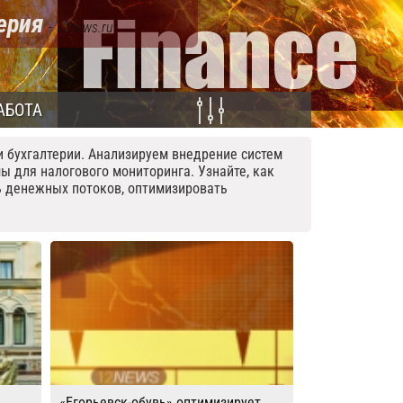
терия
- 12news.ru
АБОТА
 бухгалтерии. Анализируем внедрение систем
мы для налогового мониторинга. Узнайте, как
ь денежных потоков, оптимизировать
«Егорьевск-обувь» оптимизирует