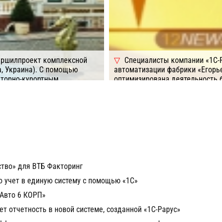
вершилпроект комплексной
Специалисты компании «1С-
а, Украина). С помощью
автоматизации фабрики «Егорье
аторно-курортным
оптимизирована деятельность б
томатизировано 10 рабочих
ведение точного и детального у
ть издержки благодаря
повышена оперативность работ
родуктов на складе,
Подробнее
Компания: 1C
а 20% ускорились все
стеме.
/ПО: 1C (УПП Предприятие)
ство» для ВТБ Факторинг
 учет в единую систему с помощью «1C»
-Авто 6 КОРП»
 отчетность в новой системе, созданной «1С-Рарус»