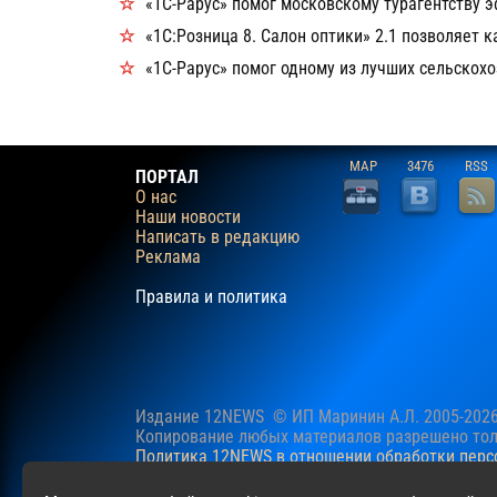
«1С-Рарус» помог московскому турагентству 
«1С:Розница 8. Салон оптики» 2.1 позволяет
«1С-Рарус» помог одному из лучших сельскох
MAP
3476
RSS
ПОРТАЛ
О нас
Наши новости
Написать в редакцию
Реклама
Правила и политика
Издание 12NEWS © ИП Маринин А.Л. 2005-202
Копирование любых материалов разрешено толь
Политика 12NEWS в отношении обработки пер
Наш сайт использует файлы cookie для учучше