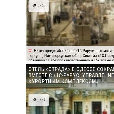
6243
Нижегородский филиал «1С-Рарус» автоматиз
Городец, Нижегородская обл.). Система «1С:Пре
объединила все производственные и сбытовые п
тестирование в лаборатории, производство проду
ОТЕЛЬ «ОТРАДА» В ОДЕССЕ СОКР
продажу им произведенной продукции. У руково
ВМЕСТЕ С «1С-РАРУС: УПРАВЛЕНИ
возможность анализировать прибыльность кажд
и корректировать ассортиментную матрицу. Опе
КУРОРТНЫМ КОМПЛЕКСОМ»
всех подразделений помогли руководству взять 
производственный процесс, сократить себестоим
организовать продажу товаров «в ноль».
5771
Подробнее
Компания: 1C-Рарус
Система