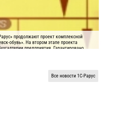
Рарус» продолжают проект комплексной
вск-обувь». На втором этапе проекта
ухгалтерии предприятия. Гарантировано
чета затрат на производство, на 30%
ы.
-Рарус
Система/ПО: 1C (УПП Предприятие)
Все новости 1C-Рарус