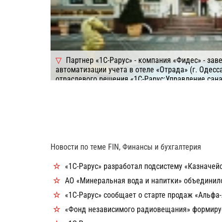
Партнер «1С-Рарус» - компания «Фидес» - за
автоматизации учета в отеле «Отрада» (г. Одесс
отраслевого решения «1С-Рарус:Управление сан
комплексом, редакция 1, украинская версия» ав
мест. Информационная система помогла сократи
исключению пересортицы и жесткому контролю п
повысить уровень обслуживания гостей отеля - н
операции, связанные с поиском информации в си
Подробнее
Компания: 1C-Рарус
Система
Новости по теме FIN, Финансы и бухгалтерия
«1С-Рарус» разработал подсистему «Казначей
АО «Минеральная вода и напитки» объединило
«1С-Рарус» сообщает о старте продаж «Альфа
«Фонд независимого радиовещания» формирует