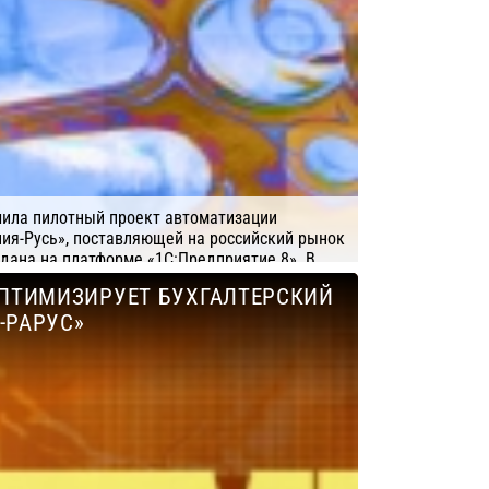
ила пилотный проект автоматизации
ния-Русь», поставляющей на российский рынок
здана на платформе «1С:Предприятие 8». В
ешение компании «1С-Рарус» «Альфа-Авто:
ОПТИМИЗИРУЕТ БУХГАЛТЕРСКИЙ
запчасти», имеющее сертификат
-РАРУС»
-Рарус
Система/ПО: 1C (УПП Предприятие)