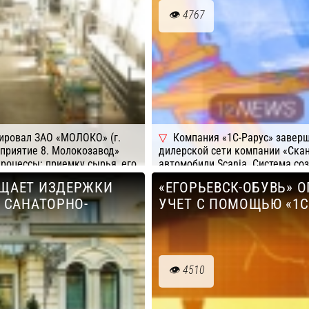
4767
ировал ЗАО «МОЛОКО» (г.
Компания «1С-Рарус» заверш
дприятие 8. Молокозавод»
дилерской сети компании «Ска
роцессы: приемку сырья, его
автомобили Scania. Система со
кции, работу с партнерами и
основе системы - отраслевое р
АЩАЕТ ИЗДЕРЖКИ
«ЕГОРЬЕВСК-ОБУВЬ» 
дства завода появилась
Автосалон + Автосервис + Авто
Е САНАТОРНО-
УЧЕТ С ПОМОЩЬЮ «1С
ого выпускаемого продукта
«1С:Совместимо!».
ративные данные о работе
Подробнее
Компания: 1C
под личный контроль весь
ость продукции и
4510
/ПО: 1C (УПП Предприятие)