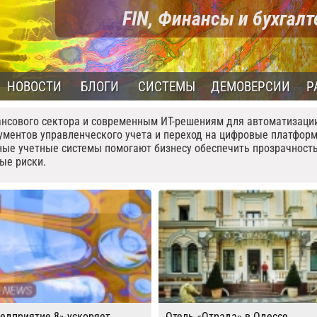
FIN, Финансы и бухгал
НОВОСТИ
БЛОГИ
СИСТЕМЫ
ДЕМОВЕРСИИ
Р
сового сектора и современным ИТ-решениям для автоматизации
струментов управленческого учета и переход на цифровые платфор
ые учетные системы помогают бизнесу обеспечить прозрачност
ые риски.
едприятие 8» ускоряет
Отель «Отрада» в Одессе