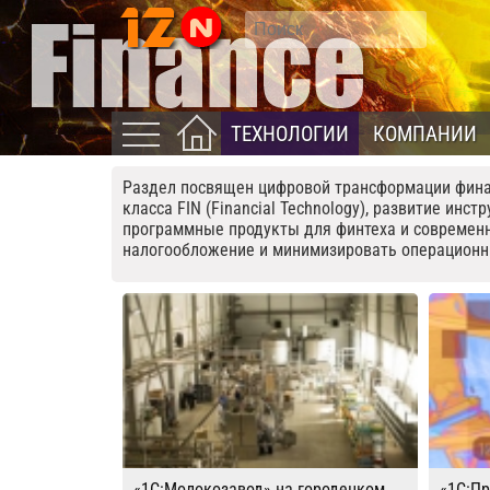
ТЕХНОЛОГИИ
КОМПАНИИ
Раздел посвящен цифровой трансформации финан
класса FIN (Financial Technology), развитие ин
программные продукты для финтеха и современн
налогообложение и минимизировать операционн
«1С:Молокозавод» на городецком
«1С:Пр