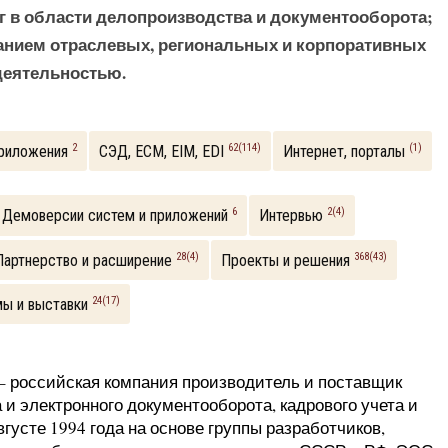
г в области делопроизводства и документооборота;
данием отраслевых, региональных и корпоративных
деятельностью.
2
62(114)
(1)
Приложения
СЭД, ECM, EIM, EDI
Интернет, порталы
6
2(4)
Демоверсии систем и приложений
Интервью
28(4)
368(43)
Партнерство и расширение
Проекты и решения
24(17)
ы и выставки
 российская компания производитель и поставщик
и электронного документооборота, кадрового учета и
густе 1994 года на основе группы разработчиков,