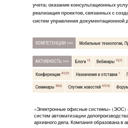
учета; оказание консультационных услу
реализация проектов, связанных с соз
систем управления документационной 
КОМПЕТЕНЦИИ >>>
Мобильные технологии, 
АКТИВНОСТЬ >>>
15
15(7)
Блоги
Вебинары
47(27)
1
Конференции
Назначения и отставки
35(6)
47(14)
Семинары
Спутник новостей
Форум
«Электронные офисные системы» (ЭОС) –
систем автоматизации делопроизводства 
архивного дела. Компания образована в ав