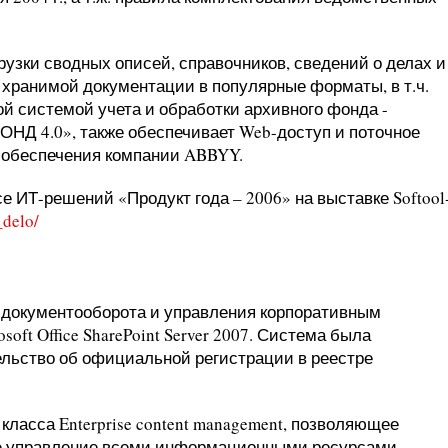
узки сводных описей, справочников, сведений о делах и
 хранимой документации в популярные форматы, в т.ч.
 системой учета и обработки архивного фонда -
Д 4.0», также обеспечивает Web-доступ и поточное
 обеспечения компании ABBYY.
се ИТ-решений «Продукт года – 2006» на выставке Softool
_delo/
го документооборота и управления корпоративным
oft Office SharePoint Server 2007. Система была
ельство об официальной регистрации в реестре
 класса Enterprise content management, позволяющее
ое управление всеми информационными ресурсами,