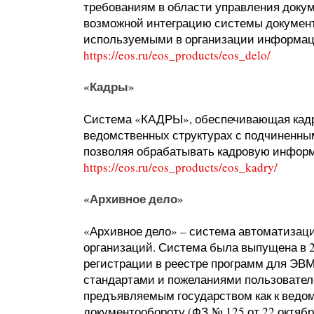
требованиям в области управления доку
возможной интеграцию системы докумен
используемыми в организации информац
https://eos.ru/eos_products/eos_delo/
«Кадры»
Система «КАДРЫ», обеспечивающая кадро
ведомственных структурах с подчиненны
позволяя обрабатывать кадровую информ
https://eos.ru/eos_products/eos_kadry/
«Архивное дело»
«Архивное дело» – система автоматизац
организаций. Система была выпущена в 
регистрации в реестре программ для ЭВМ
стандартами и пожеланиями пользователе
предъявляемым государством как к ведом
документообороту (ФЗ № 125 от 22 октябр