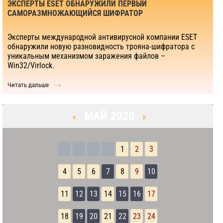
ЭКСПЕРТЫ ESET ОБНАРУЖИЛИ ПЕРВЫЙ
САМОРАЗМНОЖАЮЩИЙСЯ ШИФРАТОР
Эксперты международной антивирусной компании ESET
обнаружили новую разновидность трояна-шифратора с
уникальным механизмом заражения файлов –
Win32/Virlock.
Читать дальше
МАЙ 2020
1
2
3
4
5
6
7
8
9
10
11
12
13
14
15
16
17
18
19
20
21
22
23
24