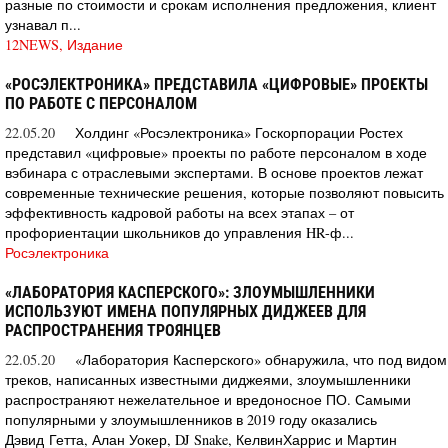
разные по стоимости и срокам исполнения предложения, клиент
узнавал п...
12NEWS, Издание
«РОСЭЛЕКТРОНИКА» ПРЕДСТАВИЛА «ЦИФРОВЫЕ» ПРОЕКТЫ
ПО РАБОТЕ С ПЕРСОНАЛОМ
22.05.20
Холдинг «Росэлектроника» Госкорпорации Ростех
представил «цифровые» проекты по работе персоналом в ходе
вэбинара с отраслевыми экспертами. В основе проектов лежат
современные технические решения, которые позволяют повысить
эффективность кадровой работы на всех этапах – от
профориентации школьников до управления HR-ф...
Росэлектроника
«ЛАБОРАТОРИЯ КАСПЕРСКОГО»: ЗЛОУМЫШЛЕННИКИ
ИСПОЛЬЗУЮТ ИМЕНА ПОПУЛЯРНЫХ ДИДЖЕЕВ ДЛЯ
РАСПРОСТРАНЕНИЯ ТРОЯНЦЕВ
22.05.20
«Лаборатория Касперского» обнаружила, что под видом
треков, написанных известными диджеями, злоумышленники
распространяют нежелательное и вредоносное ПО. Самыми
популярными у злоумышленников в 2019 году оказались
Дэвид Гетта, Алан Уокер, DJ Snake, КелвинХаррис и Мартин