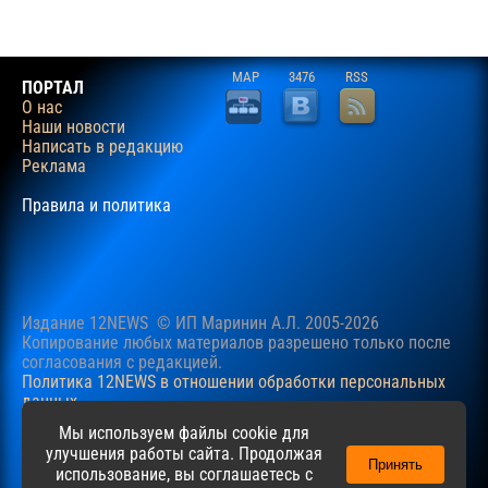
MAP
3476
RSS
ПОРТАЛ
О нас
Наши новости
Написать в редакцию
Реклама
Правила и политика
Издание 12NEWS © ИП Маринин А.Л. 2005-2026
Копирование любых материалов разрешено только после
согласования c редакцией.
Политика 12NEWS в отношении обработки персональных
данных
Наш сайт использует файлы cookie для учучшения
Мы используем файлы cookie для
пользовательского опыта. Продолжая просматривать сайт,
улучшения работы сайта. Продолжая
Принять
вы соглашаетесь с нашей
Политикой
в отношении файлов
использование, вы соглашаетесь с