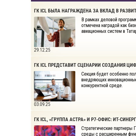
ГК ICL БЫЛА НАГРАЖДЕНА ЗА ВКЛАД В РАЗВИТ
В рамках деловой программ
отмечена наградой как биз
авиационных систем в Тата
29.12.25
ГК ICL ПРЕДСТАВИТ СЦЕНАРИИ СОЗДАНИЯ ЦИ
Секция будет особенно по
внедряющих инновационные
конкурентной среде.
03.09.25
ГК ICL, «ГРУППА АСТРА» И Р7-ОФИС: ИТ-СИНЕР
Cтратегические партнеры Г
среды с расширенным функ