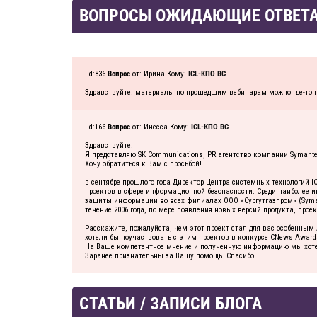
ВОПРОСЫ ОЖИДАЮЩИЕ ОТВЕТ
Id:836
Вопрос
от: Ирина Кому:
ICL-КПО ВС
Здравствуйте! материалы по прошедшим вебинарам можно где-то 
Id:166
Вопрос
от: Инесса Кому:
ICL-КПО ВС
Здравствуйте!
Я представляю SK Communications, PR агентство компании Symante
Хочу обратиться к Вам с просьбой!
в сентябре прошлого года Директор Центра системных технологий IC
проектов в сфере информационной безопасности. Среди наиболее и
защиты информации во всех филиалах ООО «Сургутгазпром» (Symantec A
течение 2006 года, по мере появления новых версий продукта, прое
Расскажите, пожалуйста, чем этот проект стал для вас особенны
хотели бы поучаствовать с этим проектов в конкурсе CNews Awar
На Ваше компетентное мнение и полученную информацию мы хотели
Заранее признательны за Вашу помощь. Спасибо!
СТАТЬИ / ЗАПИСИ БЛОГА