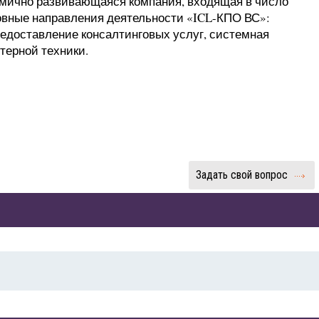
амично развивающаяся компания, входящая в число
овные направления деятельности «ICL-КПО ВС»:
редоставление консалтинговых услуг, системная
терной техники.
Задать свой вопрос