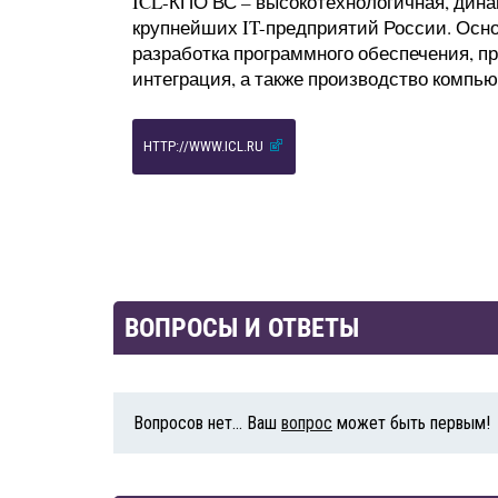
ICL-КПО ВС – высокотехнологичная, дин
крупнейших IT-предприятий России. Осн
разработка программного обеспечения, п
интеграция, а также производство компью
HTTP://WWW.ICL.RU
ВОПРОСЫ И ОТВЕТЫ
Вопросов нет... Ваш
вопрос
может быть первым!