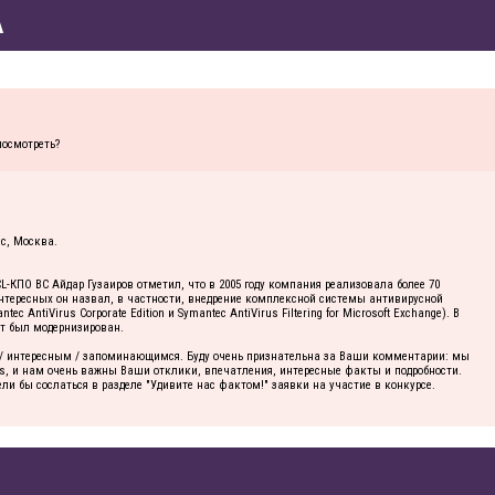
А
посмотреть?
c, Москва.
L-КПО ВС Айдар Гузаиров отметил, что в 2005 году компания реализовала более 70
нтересных он назвал, в частности, внедрение комплексной системы антивирусной
ntiVirus Corporate Edition и Symantec AntiVirus Filtering for Microsoft Exchange). В
кт был модернизирован.
м / интересным / запоминающимся. Буду очень признательна за Ваши комментарии: мы
ds, и нам очень важны Ваши отклики, впечатления, интересные факты и подробности.
 бы сослаться в разделе "Удивите нас фактом!" заявки на участие в конкурсе.