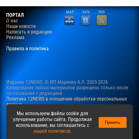
MAP
3476
RSS
ПОРТАЛ
О нас
Наши новости
Написать в редакцию
Реклама
Правила и политика
Издание 12NEWS © ИП Маринин А.Л. 2005-2026
Копирование любых материалов разрешено только после
согласования c редакцией.
Политика 12NEWS в отношении обработки персональных
данных
Наш сайт использует файлы cookie для учучшения
Мы используем файлы cookie для
пользовательского опыта. Продолжая просматривать сайт,
улучшения работы сайта. Продолжая
Принять
вы соглашаетесь с нашей
Политикой
в отношении файлов
использование, вы соглашаетесь с
cookie.
нашей политикой
.