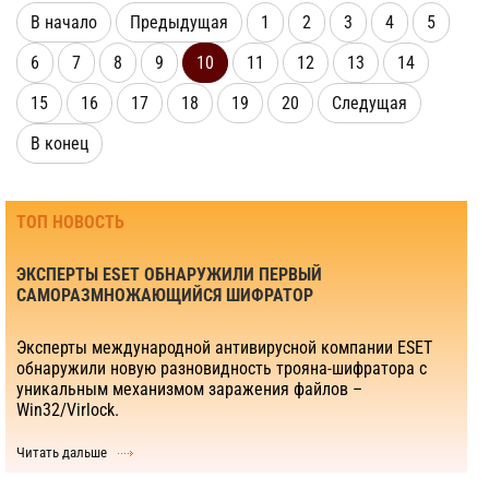
В начало
Предыдущая
1
2
3
4
5
6
7
8
9
10
11
12
13
14
15
16
17
18
19
20
Следущая
В конец
ТОП НОВОСТЬ
ЭКСПЕРТЫ ESET ОБНАРУЖИЛИ ПЕРВЫЙ
САМОРАЗМНОЖАЮЩИЙСЯ ШИФРАТОР
Эксперты международной антивирусной компании ESET
обнаружили новую разновидность трояна-шифратора с
уникальным механизмом заражения файлов –
Win32/Virlock.
Читать дальше