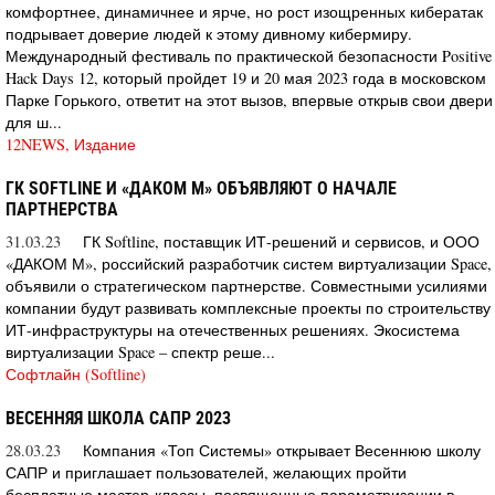
комфортнее, динамичнее и ярче, но рост изощренных кибератак
подрывает доверие людей к этому дивному кибермиру.
Международный фестиваль по практической безопасности Positive
Hack Days 12, который пройдет 19 и 20 мая 2023 года в московском
Парке Горького, ответит на этот вызов, впервые открыв свои двери
для ш...
12NEWS, Издание
ГК SOFTLINE И «ДАКОМ М» ОБЪЯВЛЯЮТ О НАЧАЛЕ
ПАРТНЕРСТВА
31.03.23
ГК Softline, поставщик ИТ-решений и сервисов, и ООО
«ДАКОМ М», российский разработчик систем виртуализации Space,
объявили о стратегическом партнерстве. Совместными усилиями
компании будут развивать комплексные проекты по строительству
ИТ-инфраструктуры на отечественных решениях. Экосистема
виртуализации Space – спектр реше...
Софтлайн (Softline)
ВЕСЕННЯЯ ШКОЛА САПР 2023
28.03.23
Компания «Топ Системы» открывает Весеннюю школу
САПР и приглашает пользователей, желающих пройти
бесплатные мастер-классы, посвященные параметризации в