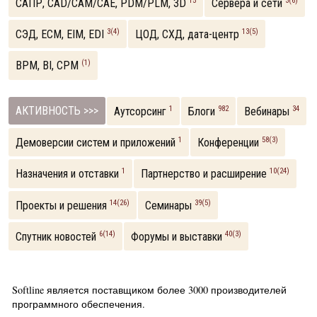
15
3(6)
САПР, CAD/CAM/CAE, PDM/PLM, 3D
Сервера и сети
3(4)
13(5)
СЭД, ECM, EIM, EDI
ЦОД, СХД, дата-центр
(1)
BPM, BI, CPM
АКТИВНОСТЬ >>>
1
982
34
Аутсорсинг
Блоги
Вебинары
1
58(3)
Демоверсии систем и приложений
Конференции
1
10(24)
Назначения и отставки
Партнерство и расширение
14(26)
39(5)
Проекты и решения
Семинары
6(14)
40(3)
Спутник новостей
Форумы и выставки
Softline является поставщиком более 3000 производителей
программного обеспечения.