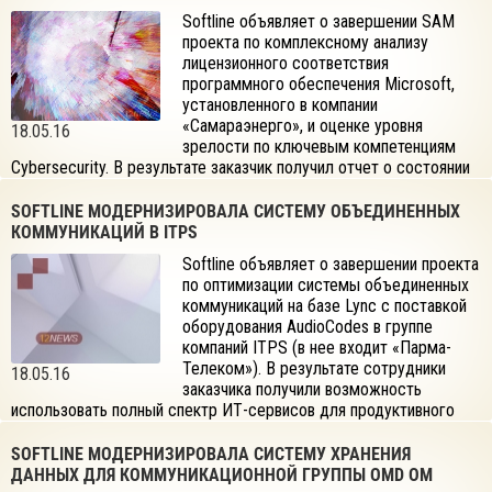
Softline объявляет о завершении SAM
проекта по комплексному анализу
лицензионного соответствия
программного обеспечения Microsoft,
установленного в компании
«Самараэнерго», и оценке уровня
18.05.16
зрелости по ключевым компетенциям
Cybersecurity. В результате заказчик получил отчет о состоянии
ИТ-инфраструктуры и рекомендации по оптимизации
обеспечения кибербезопасности.
SOFTLINE МОДЕРНИЗИРОВАЛА СИСТЕМУ ОБЪЕДИНЕННЫХ
КОММУНИКАЦИЙ В ITPS
Softline объявляет о завершении проекта
по оптимизации системы объединенных
коммуникаций на базе Lync с поставкой
оборудования AudioCodes в группе
компаний ITPS (в нее входит «Парма-
Телеком»). В результате сотрудники
18.05.16
заказчика получили возможность
использовать полный спектр ИТ-сервисов для продуктивного
делового общения.
SOFTLINE МОДЕРНИЗИРОВАЛА СИСТЕМУ ХРАНЕНИЯ
ДАННЫХ ДЛЯ КОММУНИКАЦИОННОЙ ГРУППЫ OMD OM