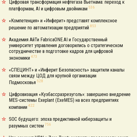
Цифровая трансформация нефтегаза Вьетнама: переход к
536
платформам, AI и цифровым двойникам
«Компетенция» и «Инферит» представят комплексное
853
решение по автоматизации предприятий
Академия АйТи FabricaONE.AI и Государственный
университет управления договорились о стратегическом
сотрудничестве в подготовке кадров для цифровой
473
экономики
«СПЕЦИНТ» и «Инферит Безопасность» защитили каналы
связи между ЦОД для крупной организации
528
Подмосковья
Цифровизация «Кузбассразрезуголь»: завершено внедрение
MES-системы Exeplant (ExeMES) на всех предприятиях
422
компании
SOC будущего: эпоха предиктивной киберзащиты и
756
разумных систем