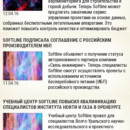
аэромониторинга для строительства и
горной добычи. Теперь Softline может
предлагать заказчикам сервис
12.04.16
управления проектами на основе данных,
собранных беспилотными летательными аппаратами. Это
поможет повысить контроль качества и оптимизировать бюджет
строительных работ, а также упростит взаимодействие их
участников.
SOFTLINE ПОДПИСАЛА СОГЛАШЕНИЕ С РОССИЙСКИМ
ПРОИЗВОДИТЕЛЕМ ИБП
Softline объявляет о получении статуса
авторизованного партнера компании
«Связь инжиниринг». Теперь специалисты
Softline смогут осуществлять проекты с
использованием источников
бесперебойного питания (ИБП)
11.04.16
российского производства.
УЧЕБНЫЙ ЦЕНТР SOFTLINE ПОВЫСИЛ КВАЛИФИКАЦИЮ
СПЕЦИАЛИСТОВ ИНСТИТУТА НЕФТИ И ГАЗА В ОРЕНБУРГЕ
Учебный центр Softline провел для
специалистов Волго-Уральского научно-
исследовательского и проектного