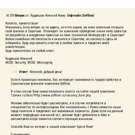
Id:370
Вопрос
от: Кудряшов Алексей Кому:
Софтлайн (Softline)
Коллеги, приветствую!
Извиняюсь, если вопрос не по адресу, но я его задам, уж коли компания открыла
свой филиал в Саратове. Планирует ли компания проведение каких-либо проектов
по разработке и внедрению проектов на базе технологий Майкрософт в Саратове?
Волею семейных обстоятельств я оказался в Саратове, но засохнуть сдесь не
собираюсь. Буду рад принять участие в любом проекте в пределах моей
компетенции.
Буду признателен за любой ответ.
Кудряшов Алексей
MCSE: Security, MCSE: Messaging
Ответ:
Алексей, добрый день!
Если я правильно понимаю, Вас интересует возможность трудоустройства в
Саратовском филиале компании Softline.
В этом случае Вам нужно заполнить анкету на сайте нашей компании
12news.ru/bion/?http://www.softline.ru/vacancy_form.php
Резюме обязательно будет рассмотрено, и в случае потребности в
специалистах по интересующему Вас направлению, с Вами свяжутся наши
представители и предложат все возможные варианты. Даже если на данный
момент подходящих вакансий нет, резюме будет добавлено в базу и
рассмотрено когда появится соответствующая вакансия.
Спасибо Вам за интерес к нашей компании! Удачи Вам!
С уважением,