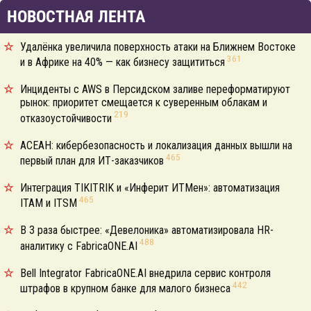
НОВОСТНАЯ ЛЕНТА
Удалёнка увеличила поверхность атаки на Ближнем Востоке
361
и в Африке на 40% — как бизнесу защититься
Инциденты с AWS в Персидском заливе переформатируют
рынок: приоритет смещается к суверенным облакам и
219
отказоустойчивости
АСЕАН: кибербезопасность и локализация данных вышли на
465
первый план для ИТ-заказчиков
Интеграция TIKITRIK и «Инферит ИТМен»: автоматизация
465
ITAM и ITSM
В 3 раза быстрее: «Девелоника» автоматизировала HR-
488
аналитику с FabricaONE.AI
Bell Integrator FabricaONE.AI внедрила сервис контроля
442
штрафов в крупном банке для малого бизнеса