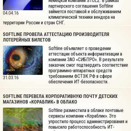
немецкой компании STULZ. В рамках
партнерского соглашения Softline
займется поставкой и обслуживанием
04.04.16
климатической техники вендора на
территории России и стран СНГ.
SOFTLINE ПРОВЕЛА АТТЕСТАЦИЮ ПРОИЗВОДИТЕЛЯ
ЛОТЕРЕЙНЫХ БИЛЕТОВ
Softline объявляет о проведении
аттестации объекта информатизации в
компании ЗАО «СИБПРО». В результате
заказчик смог подтвердить соответствие
программно-аппаратных средств
требованиям ФСТЭК РФ в сфере
31.03.16
обеспечения ИТ-безопасности.
SOFTLINE ПЕРЕВЕЛА КОРПОРАТИВНУЮ ПОЧТУ ДЕТСКИХ
МАГАЗИНОВ «КОРАБЛИК» В ОБЛАКО
Softline разместила в облаке почтовые
сервисы компании «Кораблик». Это
упростило процесс администрирования и
повысило работоспособность ИТ-