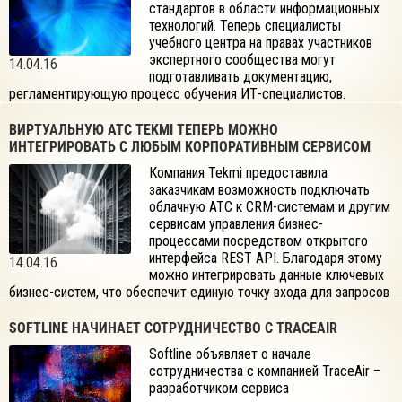
стандартов в области информационных
технологий. Теперь специалисты
учебного центра на правах участников
экспертного сообщества могут
14.04.16
подготавливать документацию,
регламентирующую процесс обучения ИТ-специалистов.
ВИРТУАЛЬНУЮ АТС TEKMI ТЕПЕРЬ МОЖНО
ИНТЕГРИРОВАТЬ С ЛЮБЫМ КОРПОРАТИВНЫМ СЕРВИСОМ
Компания Tekmi предоставила
заказчикам возможность подключать
облачную АТС к CRM-системам и другим
сервисам управления бизнес-
процессами посредством открытого
интерфейса REST API. Благодаря этому
14.04.16
можно интегрировать данные ключевых
бизнес-систем, что обеспечит единую точку входа для запросов
клиентов и увеличит скорость и качество их обработки.
SOFTLINE НАЧИНАЕТ СОТРУДНИЧЕСТВО С TRACEAIR
Softline объявляет о начале
сотрудничества с компанией TraceAir –
разработчиком сервиса