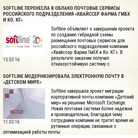
SOFTLINE ПЕРЕНЕСЛА В ОБЛАКО ПОЧТОВЫЕ СЕРВИСЫ
РОССИЙСКОГО ПОДРАЗДЕЛЕНИЯ «КВАЙССЕР ФАРМА ГМБХ
И КО. КГ»
Softline объявляет о завершении проекта
по созданию гибридной схемы
размещения почтовых сервисов для
российского подразделения компании
«Квайссер Фарма ГмбХ и Ко. КГ». В
результате заказчик получил
15.03.16
отказоустойчивую систему с
расширенными средствами управления и повышенным уровнем
безопасности.
SOFTLINE МОДЕРНИЗИРОВАЛА ЭЛЕКТРОННУЮ ПОЧТУ В
«ДЕТСКОМ МИРЕ»
Softline завершила проект миграции
корпоративной почты компании «Детский
мир» на решение Microsoft Exchange.
Новая почтовая система более надежна
и производительна, благодаря чему
сотрудники компании не тратят время на
11.03.16
рутинные операции, связанные с
оптимизацией работы почты.