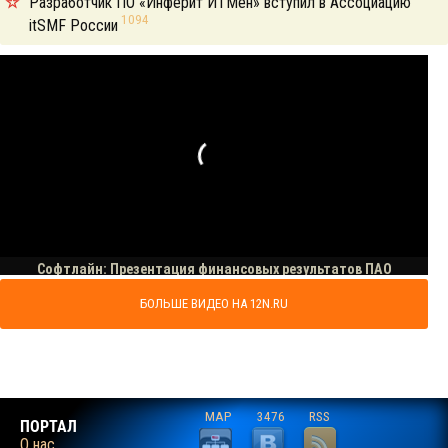
Разработчик ПО «Инферит ИТМен» вступил в Ассоциацию
1094
itSMF России
БОЛЬШЕ ВИДЕО НА 12N.RU
MAP
3476
RSS
ПОРТАЛ
О нас