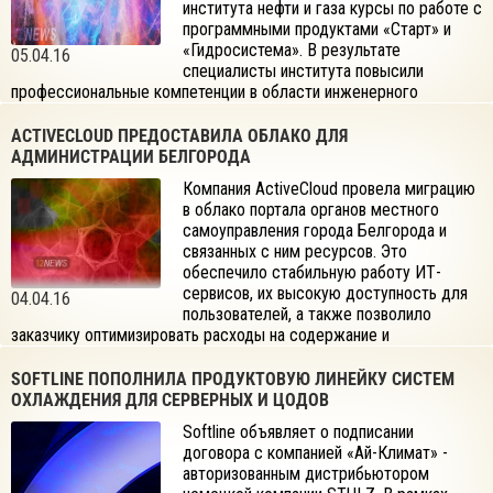
института нефти и газа курсы по работе с
программными продуктами «Старт» и
«Гидросистема». В результате
05.04.16
специалисты института повысили
профессиональные компетенции в области инженерного
проектирования.
ACTIVECLOUD ПРЕДОСТАВИЛА ОБЛАКО ДЛЯ
АДМИНИСТРАЦИИ БЕЛГОРОДА
Компания ActiveCloud провела миграцию
в облако портала органов местного
самоуправления города Белгорода и
связанных с ним ресурсов. Это
обеспечило стабильную работу ИТ-
сервисов, их высокую доступность для
04.04.16
пользователей, а также позволило
заказчику оптимизировать расходы на содержание и
обслуживание ИТ-инфраструктуры.
SOFTLINE ПОПОЛНИЛА ПРОДУКТОВУЮ ЛИНЕЙКУ СИСТЕМ
ОХЛАЖДЕНИЯ ДЛЯ СЕРВЕРНЫХ И ЦОДОВ
Softline объявляет о подписании
договора с компанией «Ай-Климат» -
авторизованным дистрибьютором