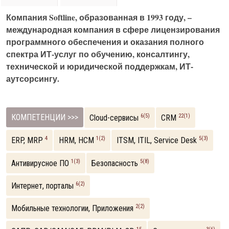
Компания Softline, образованная в 1993 году, –
международная компания в сфере лицензирования
программного обеспечения и оказания полного
спектра ИТ-услуг по обучению, консалтингу,
технической и юридической поддержкам, ИТ-
аутсорсингу.
КОМПЕТЕНЦИИ >>>
6(5)
22(1)
Cloud-сервисы
CRM
4
1(2)
5(3)
ERP, MRP
HRM, НСM
ITSM, ITIL, Service Desk
1(3)
5(8)
Антивирусное ПО
Безопасность
6(2)
Интернет, порталы
2(2)
Мобильные технологии, Приложения