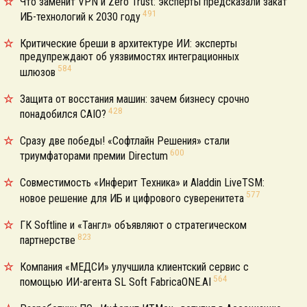
Что заменит VPN и Zero Trust: эксперты предсказали закат
491
ИБ-технологий к 2030 году
Критические бреши в архитектуре ИИ: эксперты
предупреждают об уязвимостях интеграционных
584
шлюзов
Защита от восстания машин: зачем бизнесу срочно
428
понадобился CAIO?
Сразу две победы! «Софтлайн Решения» стали
600
триумфаторами премии Directum
Совместимость «Инферит Техника» и Aladdin LiveTSM:
577
новое решение для ИБ и цифрового суверенитета
ГК Softline и «Тангл» объявляют о стратегическом
823
партнерстве
Компания «МЕДСИ» улучшила клиентский сервис с
564
помощью ИИ-агента SL Soft FabricaONE.AI