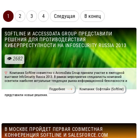
1
2
3
4
Следущая
В конец
SOFTLINE И ACCESSDATA GROUP ПРЕДСТАВИЛИ
РЕШЕНИЯ ДЛЯ ПРОТИВОДЕЙСТВИЯ
КИБЕРПРЕСТУПНОСТИ НА INFOSECURITY RUSSIA 2013
2682
Компания Softline совместно с AccessData Group приняли участие в ежегодной
выставке InfoSecurity Russia 2013. В рамках мероприятия специалисты компаний
осветили наиболее актуальные тенденции рынка информационной безопасности и
Подробнее
Компания: Софтлайн (Softline)
представили новые решения.
В МОСКВЕ ПРОЙДЕТ ПЕРВАЯ СОВМЕСТНАЯ
КОНФЕРЕНЦИЯ SOFTLINE И SALESFORCE.COM