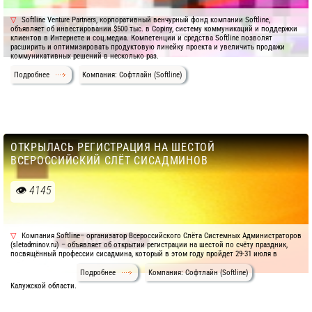
Softline Venture Partners, корпоративный венчурный фонд компании Softline,
объявляет об инвестировании $500 тыс. в Copiny, систему коммуникаций и поддержки
клиентов в Интернете и соц.медиа. Компетенции и средства Softline позволят
расширить и оптимизировать продуктовую линейку проекта и увеличить продажи
коммуникативных решений в несколько раз.
Подробнее
Компания: Софтлайн (Softline)
ОТКРЫЛАСЬ РЕГИСТРАЦИЯ НА ШЕСТОЙ
ВСЕРОССИЙСКИЙ СЛЁТ СИСАДМИНОВ
4145
Компания Softline– организатор Всероссийского Слёта Системных Администраторов
(sletadminov.ru) – объявляет об открытии регистрации на шестой по счёту праздник,
посвящённый профессии сисадмина, который в этом году пройдет 29-31 июля в
Подробнее
Компания: Софтлайн (Softline)
Калужской области.