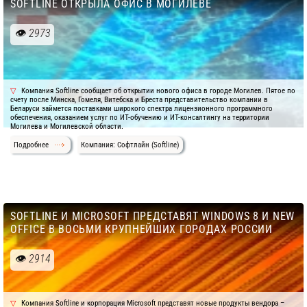
SOFTLINE ОТКРЫЛА ОФИС В МОГИЛЕВЕ
2973
Компания Softline сообщает об открытии нового офиса в городе Могилев. Пятое по
счету после Минска, Гомеля, Витебска и Бреста представительство компании в
Беларуси займется поставками широкого спектра лицензионного программного
обеспечения, оказанием услуг по ИТ-обучению и ИТ-консалтингу на территории
Могилева и Могилевской области.
Подробнее
Компания: Софтлайн (Softline)
SOFTLINE И MICROSOFT ПРЕДСТАВЯТ WINDOWS 8 И NEW
OFFICE В ВОСЬМИ КРУПНЕЙШИХ ГОРОДАХ РОССИИ
2914
Компания Softline и корпорация Microsoft представят новые продукты вендора –