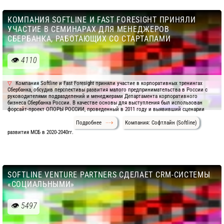
КОМПАНИЯ SOFTLINE И FAST FORESIGHT ПРИНЯЛИ
УЧАСТИЕ В СЕМИНАРАХ ДЛЯ МЕНЕДЖЕРОВ
СБЕРБАНКА, РАБОТАЮЩИХ СО СТАРТАПАМИ
4110
Компания Softline и Fast Foresight приняли участие в корпоративных тренингах
Сбербанка, обсудив перспективы развития малого предпринимательства в России с
руководителями подразделений и менеджерами Департамента корпоративного
бизнеса Сбербанка России. В качестве основы для выступления был использован
форсайт-проект ОПОРЫ РОССИИ, проведенный в 2011 году и выявивший сценарии
Подробнее
Компания: Софтлайн (Softline)
развития МСБ в 2020-2040гг.
SOFTLINE VENTURE PARTNERS СДЕЛАЕТ CRM-СИСТЕМЫ
«СОЦИАЛЬНЫМИ»
5497