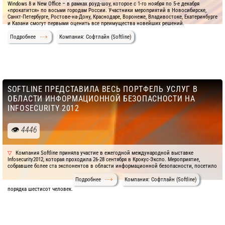
Windows 8 и New Office – в рамках роуд-шоу, которое с 1-го ноября по 5-е декабря
«прокатится» по восьми городам России. Участники мероприятий в Новосибирске,
Санкт-Петербурге, Ростове-на-Дону, Краснодаре, Воронеже, Владивостоке, Екатеринбурге
и Казани смогут первыми оценить все преимущества новейших решений.
Подробнее
Компания: Софтлайн (Softline)
SOFTLINE ПРЕДСТАВИЛА ВЕСЬ ПОРТФЕЛЬ УСЛУГ В
ОБЛАСТИ ИНФОРМАЦИОННОЙ БЕЗОПАСНОСТИ НА
INFOSECURITY 2012
4446
Компания Softline приняла участие в ежегодной международной выставке
Infosecurity2012, которая проходила 26-28 сентября в Крокус-Экспо. Мероприятие,
собравшее более ста экспонентов в области информационной безопасности, посетило
Подробнее
Компания: Софтлайн (Softline)
порядка шестисот человек.