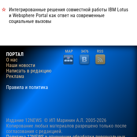
Интегрированные решения совместной работы IBM Lotus
и Websphere Portal как ответ на современные
социальные вызовы
MAP
3476
RSS
ПОРТАЛ
О нас
Наши новости
Написать в редакцию
Реклама
Правила и политика
Издание 12NEWS © ИП Маринин А.Л. 2005-2026
Копирование любых материалов разрешено только после
согласования c редакцией.
Политика 12NEWS в отношении обработки персональных