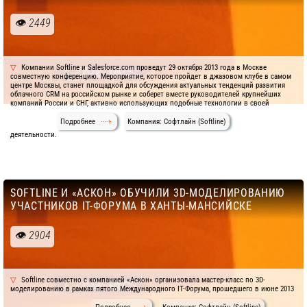
2449
Компании Softline и Salesforce.com проведут 29 октября 2013 года в Москве
совместную конференцию. Мероприятие, которое пройдет в джазовом клубе в самом
центре Москвы, станет площадкой для обсуждения актуальных тенденций развития
облачного CRM на российском рынке и соберет вместе руководителей крупнейших
компаний России и СНГ, активно использующих подобные технологии в своей
Подробнее
Компания: Софтлайн (Softline)
деятельности.
SOFTLINE И «АСКОН» ОБУЧИЛИ 3D-МОДЕЛИРОВАНИЮ
УЧАСТНИКОВ IT-ФОРУМА В ХАНТЫ-МАНСИЙСКЕ
2904
Softline совместно с компанией «Аскон» организовала мастер-класс по 3D-
моделированию в рамках пятого Международного IT-Форума, прошедшего в июне 2013