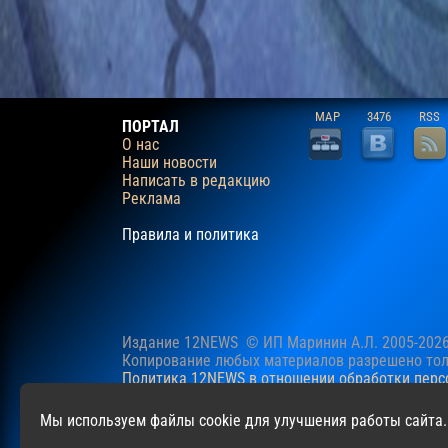
MAP
3476
RSS
ПОРТАЛ
О нас
Наши новости
Написать в редакцию
Реклама
Правила и политика
Издание 12NEWS © ИП Маринин А.Л. 2005-202
Копирование любых материалов разрешено толь
Политика 12NEWS в отношении обработки пер
Наш сайт использует файлы cookie для учучше
Мы используем файлы cookie для улучшения работы сайта.
файлов cookie.