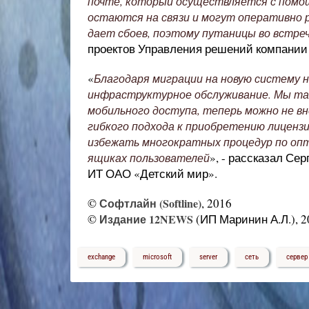
почте, который осуществляется с помощь
остаются на связи и могут оперативно 
дает сбоев, поэтому путаницы во встреч
проектов Управления решений компании S
«
Благодаря миграции на новую систему 
инфраструктурное обслуживание. Мы та
мобильного доступа, теперь можно не в
гибкого подхода к приобретению лицензи
избежать многократных процедур по оп
», - рассказал Се
ящиках пользователей
ИТ ОАО «Детский мир».
©
Софтлайн (Softline)
, 2016
©
Издание 12NEWS
(ИП Маринин А.Л.), 2
exchange
microsoft
server
сеть
сервер