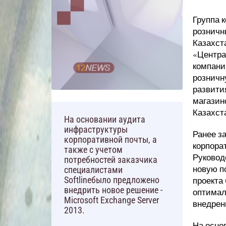
Группа 
розничн
Казахст
«Центра
компани
розничну
развити
магазин
Казахст
На основании аудита
инфраструктуры
Ранее з
корпоративной почты, а
корпора
также с учетом
Руковод
потребностей заказчика
новую п
специалистами
проекта
Softlineбыло предложено
внедрить новое решение -
оптимал
Microsoft Exchange Server
внедрен
2013.
На осно