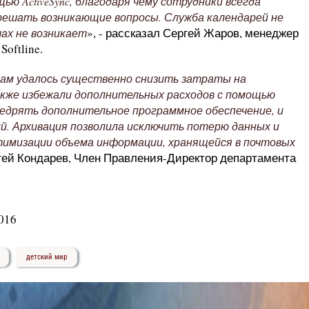
ю ActiveSync, благодаря чему сотрудники всегда
решать возникающие вопросы. Служба календарей не
», - рассказал Сергей Жаров, менеджер
ах не возникает
oftline.
нам удалось существенно снизить затраты на
кже избежали дополнительных расходов с помощью
недрять дополнительное программное обеспечение, и
й. Архивация позволила исключить потерю данных и
тимизации объема информации, хранящейся в почтовых
ргей Кондарев, Член Правления-Директор департамента
016
детский мир