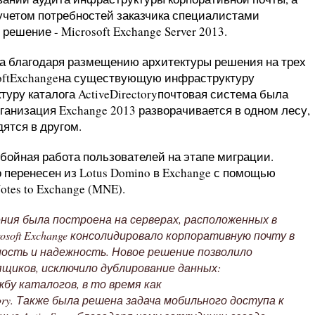
 учетом потребностей заказчика специалистами
решение - Microsoft Exchange Server 2013.
а благодаря размещению архитектуры решения на трех
softExchangeна существующую инфраструктуру
ктуру каталога ActiveDirectoryпочтовая система была
рганизация Exchange 2013 разворачивается в одном лесу,
ятся в другом.
бойная работа пользователей на этапе миграции.
 перенесен из Lotus Domino в Exchange с помощью
otes to Exchange (MNE).
ия была построена на серверах, расположенных в
osoft Exchange консолидировало корпоративную почту в
мость и надежность. Новое решение позволило
ящиков, исключило дублирование данных:
бу каталогов, в то время как
ctory. Также была решена задача мобильного доступа к