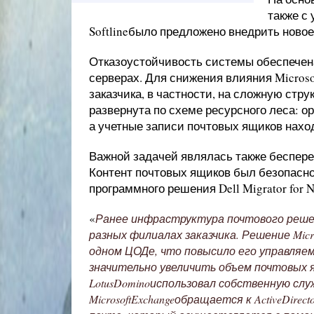
также с
Softlineбыло предложено внедрить новое 
Отказоустойчивость системы обеспечен
серверах. Для снижения влияния Micro
заказчика, в частности, на сложную стру
развернута по схеме ресурсного леса: о
а учетные записи почтовых ящиков наход
Важной задачей являлась также беспере
Контент почтовых ящиков был безопасно
программного решения Dell Migrator for N
«
Ранее инфраструктура почтового решен
разных филиалах заказчика. Решение Micr
одном ЦОДе, что повысило его управляе
значительно увеличить объем почтовых 
LotusDominoиспользовал собственную служ
MicrosoftExchangeобращается к ActiveDire