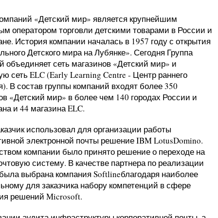
компаний «Детский мир» является крупнейшим
ым оператором торговли детскими товарами в России и
ане. История компании началась в 1957 году с открытия
льного Детского мира на Лубянке». Сегодня Группа
й объединяет сеть магазинов «Детский мир» и
ю сеть ELC (Early Learning Centre - Центр раннего
я). В состав группы компаний входят более 350
ов «Детский мир» в более чем 140 городах России и
ана и 44 магазина ELC.
аказчик использовал для организации работы
тивной электронной почты решение IBM LotusDomino.
ством компании было принято решение о переходе на
очтовую систему. В качестве партнера по реализации
 была выбрана компания Softlineблагодаря наиболее
ьному для заказчика набору компетенций в сфере
ия решений Microsoft.
вании аудита инфраструктуры корпоративной почты, а