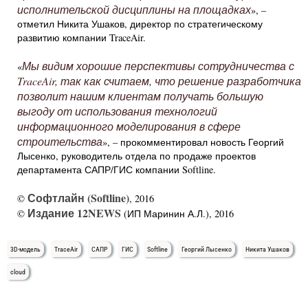
исполнительской дисциплины на площадках
», –
отметил Никита Ушаков, директор по стратегическому
развитию компании TraceAir.
Мы видим хорошие перспективы сотрудничества с
«
TraceAir, так как считаем, что решение разработчика
позволит нашим клиентам получать большую
выгоду от использования технологий
информационного моделирования в сфере
строительства
», – прокомментировал новость Георгий
Лысенко, руководитель отдела по продаже проектов
департамента САПР/ГИС компании Softline.
Софтлайн (Softline)
©
, 2016
Издание 12NEWS
©
(ИП Маринин А.Л.), 2016
3D-модель
TraceAir
САПР
ГИС
Softline
Георгий Лысенко
Никита Ушаков
cloud