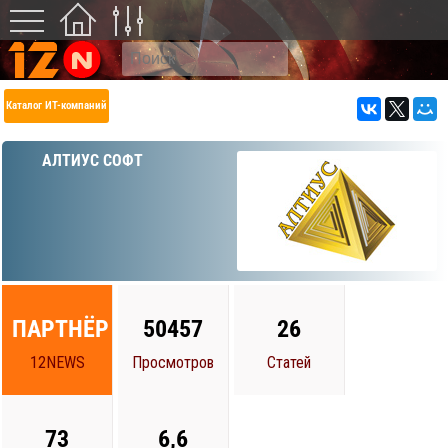
Каталог ИТ-компаний
АЛТИУС СОФТ
ПАРТНЁР
50457
26
12NEWS
Просмотров
Статей
73
6,6