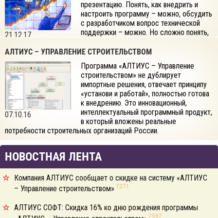
презентацию. Понять, как внедрить и
настроить программу – можно, обсудить
с разработчиком вопрос технической
поддержки – можно. Но сложно понять,
21.12.17
что именно должна уметь программа?
Какие функции для строительной компании она должна
АЛТИУС – УПРАВЛЕНИЕ СТРОИТЕЛЬСТВОМ
выполнять? На этом этапе возникает ступор. И, как правило,
Программа «АЛТИУС – Управление
строительная компания, не понимая, чего ждать от продукта, не
строительством» не дублирует
может сформулировать свои запросы.
импортные решения, отвечает принципу
«установи и работай», полностью готова
к внедрению. Это инновационный,
интеллектуальный программный продукт,
07.10.16
в который вложены реальные
потребности строительных организаций России.
НОВОСТНАЯ ЛЕНТА
Компания АЛТИУС сообщает о скидке на систему «АЛТИУС
7271
– Управление строительством»
АЛТИУС СОФТ: Скидка 16% ко дню рождения программы
7597