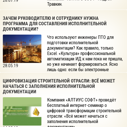
28.07.19
Травкин.
ЗАЧЕМ РУКОВОДИТЕЛЮ И СОТРУДНИКУ НУЖНА
ПРОГРАММА ДЛЯ СОСТАВЛЕНИЯ ИСПОЛНИТЕЛЬНОЙ
ДОКУМЕНТАЦИИ?
Что используют инженеры ПТО для
подготовки исполнительной
документации? Как правило, только
Excel. «Культура» профессиональной
автоматизации ИД к нам пока не пришла,
но уже начинает формироваться. Ясно
28.05.19
лишь одно: если бы электронные
таблицы были так хороши, то не было бы едких комментариев
от реальных специалистов в этой области (достаточно пройтись
ЦИФРОВИЗАЦИЯ СТРОИТЕЛЬНОЙ ОТРАСЛИ: ВСЁ МОЖЕТ
по социальным сетям, чтобы их увидеть).
НАЧАТЬСЯ С ЗАПОЛНЕНИЯ ИСПОЛНИТЕЛЬНОЙ
ДОКУМЕНТАЦИИ
Компания «АЛТИУС СОФТ» проведёт
бесплатный интернет-семинар о
цифровой трансформации строительной
отрасли: «Всё может начаться с
заполнения исполнительной
документации».