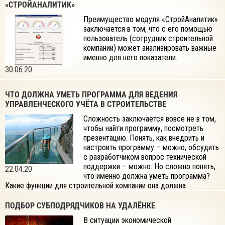
«СТРОЙАНАЛИТИК»
Преимущество модуля «СтройАналитик»
заключается в том, что с его помощью
пользователь (сотрудник строительной
компании) может анализировать важные
именно для него показатели.
30.06.20
ЧТО ДОЛЖНА УМЕТЬ ПРОГРАММА ДЛЯ ВЕДЕНИЯ
УПРАВЛЕНЧЕСКОГО УЧЁТА В СТРОИТЕЛЬСТВЕ
Сложность заключается вовсе не в том,
чтобы найти программу, посмотреть
презентацию. Понять, как внедрить и
настроить программу – можно, обсудить
с разработчиком вопрос технической
поддержки – можно. Но сложно понять,
22.04.20
что именно должна уметь программа?
Какие функции для строительной компании она должна
выполнять? На этом этапе возникает ступор. И, как правило,
строительная компания, не понимая, чего ждать от продукта, не
ПОДБОР СУБПОДРЯДЧИКОВ НА УДАЛЁНКЕ
может сформулировать свои запросы.
В ситуации экономической