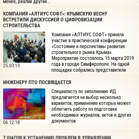
менее, реалии другие…
КОМПАНИЯ «АЛТИУС СОФТ»: КРЫМСКУЮ ВЕСНУ
ВСТРЕТИЛИ ДИСКУССИЕЙ О ЦИФРОВИЗАЦИИ
СТРОИТЕЛЬСТВА
Компания «АЛТИУС СОФТ» приняла
участие в практической конференции
«Состояние и перспективы развития
строительного рынка Крыма».
Мероприятие состоялось 15 марта 2019
года в городе Симферополе. На одной
25.03.19
площадке собрались представители
порядка семидесяти компаний, задействованных в области
строительства.
ИНЖЕНЕРУ ПТО ПОСВЯЩАЕТСЯ
Специалисту по заполнению ИД
предлагается на выбор несколько
вариантов, применение которых может
облегчить работу по подготовке
необходимых журналов, актов и других
документов.
06.12.18
7 ШАГОВ К УСТАНЕНИЮ ПРОБЛЕМ В УПРАВЛЕНИИ