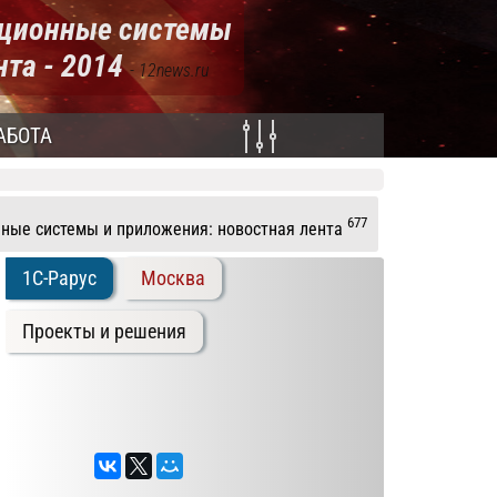
ационные системы
нта - 2014
- 12news.ru
АБОТА
677
ные системы и приложения: новостная лента
1C-Рарус
Москва
Проекты и решения