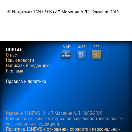
Издание 12NEWS
©
(ИП Маринин А.Л.) 12news.ru, 2013
MAP
3476
RSS
ПОРТАЛ
О нас
Наши новости
Написать в редакцию
Реклама
Правила и политика
Издание 12NEWS © ИП Маринин А.Л. 2005-2026
Копирование любых материалов разрешено только после
согласования c редакцией.
Политика 12NEWS в отношении обработки персональных