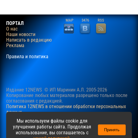
MAP
3476
RSS
ПОРТАЛ
О нас
Наши новости
Написать в редакцию
Реклама
Правила и политика
Издание 12NEWS © ИП Маринин А.Л. 2005-2026
Копирование любых материалов разрешено только после
согласования c редакцией.
Политика 12NEWS в отношении обработки персональных
данных
Наш сайт использует файлы cookie для учучшения
Мы используем файлы cookie для
пользовательского опыта. Продолжая просматривать сайт,
улучшения работы сайта. Продолжая
Принять
вы соглашаетесь с нашей
Политикой
в отношении файлов
использование, вы соглашаетесь с
cookie.