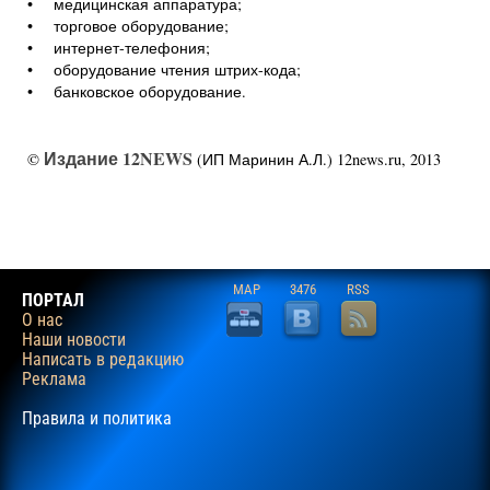
• медицинская аппаратура;
• торговое оборудование;
• интернет-телефония;
• оборудование чтения штрих-кода;
• банковское оборудование.
Издание 12NEWS
©
(ИП Маринин А.Л.) 12news.ru, 2013
MAP
3476
RSS
ПОРТАЛ
О нас
Наши новости
Написать в редакцию
Реклама
Правила и политика