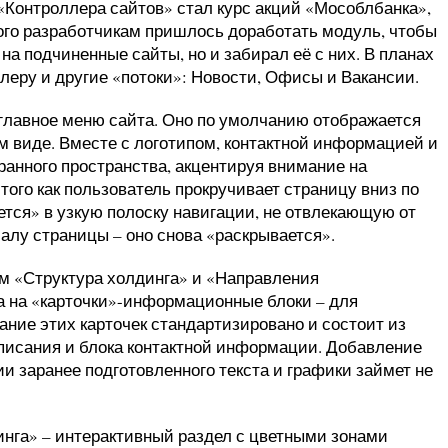
Контроллера сайтов» стал курс акций «Мособлбанка»,
того разработчикам пришлось доработать модуль, чтобы
а подчиненные сайты, но и забирал её с них. В планах
еру и другие «потоки»: Новости, Офисы и Вакансии.
 главное меню сайта. Оно по умолчанию отображается
м виде. Вместе с логотипом, контактной информацией и
ранного пространства, акцентируя внимание на
того как пользователь прокручивает страницу вниз по
ется» в узкую полоску навигации, не отвлекающую от
чалу страницы – оно снова «раскрывается».
м «Структура холдинга» и «Направления
а на «карточки»-информационные блоки – для
ние этих карточек стандартизировано и состоит из
описания и блока контактной информации. Добавление
ии заранее подготовленного текста и графики займет не
нга» – интерактивный раздел с цветными зонами