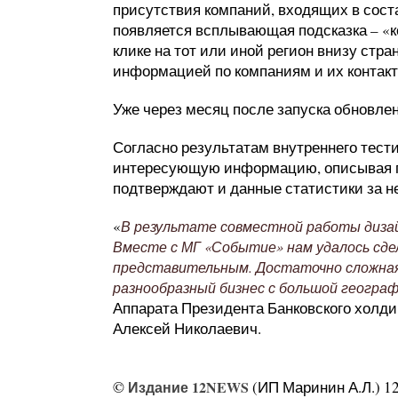
присутствия компаний, входящих в соста
появляется всплывающая подсказка – «к
клике на тот или иной регион внизу стр
информацией по компаниям и их контак
Уже через месяц после запуска обновлен
Согласно результатам внутреннего тести
интересующую информацию, описывая по
подтверждают и данные статистики за н
«
В результате совместной работы дизай
Вместе с МГ «Событие» нам удалось сде
представительным. Достаточно сложная
разнообразный бизнес с большой геогра
Аппарата Президента Банковского холд
Алексей Николаевич.
©
Издание 12NEWS
(ИП Маринин А.Л.) 12