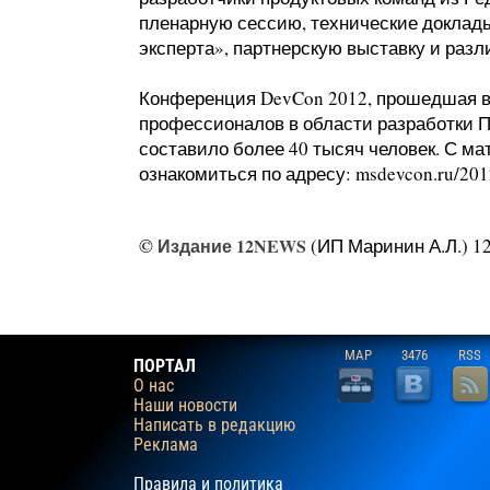
пленарную сессию, технические доклады
эксперта», партнерскую выставку и раз
Конференция DevCon 2012, прошедшая в м
профессионалов в области разработки П
составило более 40 тысяч человек. С м
ознакомиться по адресу: msdevcon.ru/201
©
Издание 12NEWS
(ИП Маринин А.Л.) 12
MAP
3476
RSS
ПОРТАЛ
О нас
Наши новости
Написать в редакцию
Реклама
Правила и политика