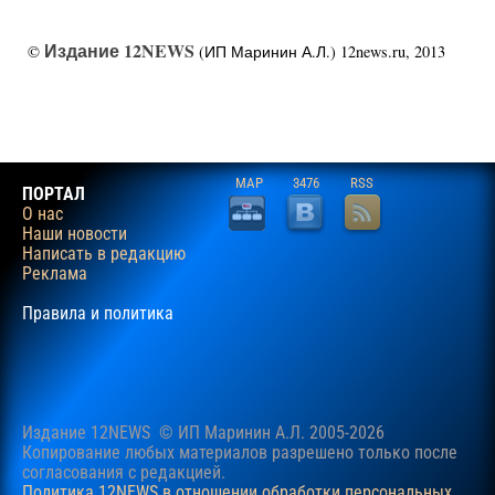
Издание 12NEWS
©
(ИП Маринин А.Л.) 12news.ru, 2013
MAP
3476
RSS
ПОРТАЛ
О нас
Наши новости
Написать в редакцию
Реклама
Правила и политика
Издание 12NEWS © ИП Маринин А.Л. 2005-2026
Копирование любых материалов разрешено только после
согласования c редакцией.
Политика 12NEWS в отношении обработки персональных