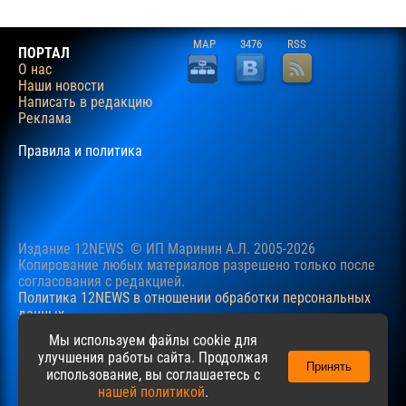
MAP
3476
RSS
ПОРТАЛ
О нас
Наши новости
Написать в редакцию
Реклама
Правила и политика
Издание 12NEWS © ИП Маринин А.Л. 2005-2026
Копирование любых материалов разрешено только после
согласования c редакцией.
Политика 12NEWS в отношении обработки персональных
данных
Наш сайт использует файлы cookie для учучшения
Мы используем файлы cookie для
пользовательского опыта. Продолжая просматривать сайт,
улучшения работы сайта. Продолжая
Принять
вы соглашаетесь с нашей
Политикой
в отношении файлов
использование, вы соглашаетесь с
cookie.
нашей политикой
.