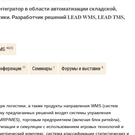
интегратор в области автоматизации складской,
тики. Разработчик решений LEAD WMS, LEAD TMS,
46(5)
WMS
11
1
6
онференции
Семинары
Форумы и выставки
ере логистики, а также продукты направления WMS (систем
ку предлагаемых решений входят системы управления
MRP/MES), торговым предприятием (включая блок ритейла),
лизации и симуляции с использованием игровых технологий и
метрический комплекс, система классификации статистических и