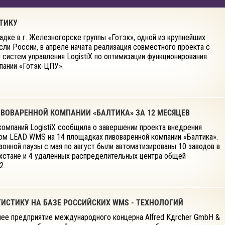
ТИКУ
дке в г. Железногорске группы «Готэк», одной из крупнейших
сли России, в апреле начата реализация совместного проекта с
систем управления LogistiX по оптимизации функционирования
пании «Готэк-ЦПУ».
ИВОВАРЕННОЙ КОМПАНИИ «БАЛТИКА» ЗА 12 МЕСЯЦЕВ
 компаний LogistiX сообщила о завершении проекта внедрения
ом LEAD WMS на 14 площадках пивоваренной компании «Балтика».
зонной паузы с мая по август были автоматизированы 10 заводов в
ахстане и 4 удаленных распределительных центра общей
2.
ИСТИКУ НА БАЗЕ РОССИЙСКИХ WMS - ТЕХНОЛОГИЙ
нее предприятие международного концерна Alfred Kдrcher GmbH &