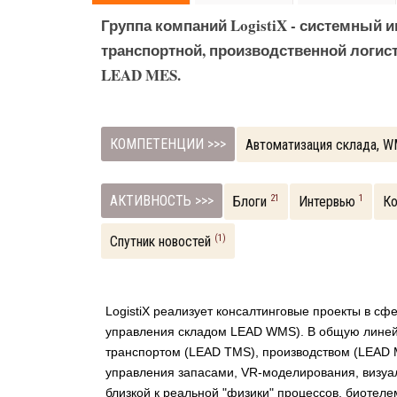
Группа компаний LogistiX - системный 
транспортной, производственной логис
LEAD MES.
КОМПЕТЕНЦИИ >>>
Автоматизация склада, 
АКТИВНОСТЬ >>>
21
1
Блоги
Интервью
К
(1)
Спутник новостей
LogistiX реализует консалтинговые проекты в сф
управления складом LEAD WMS). В общую линей
транспортом (LEAD TMS), производством (LEAD 
управления запасами, VR-моделирования, визуа
близкой к реальной "физики" процессов, биотеле