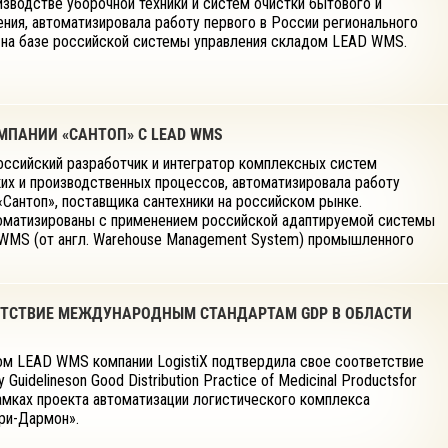
изводстве уборочной техники и систем очистки бытового и
ния, автоматизировала работу первого в России регионального
 на базе российской системы управления складом LEAD WMS.
МПАНИИ «САНТОП» С LEAD WMS
 российский разработчик и интегратор комплексных систем
их и производственных процессов, автоматизировала работу
Сантоп», поставщика сантехники на российском рынке.
оматизированы с применением российской адаптируемой системы
WMS (от англ. Warehouse Management System) промышленного
ЕТСТВИЕ МЕЖДУНАРОДНЫМ СТАНДАРТАМ GDP В ОБЛАСТИ
ом LEAD WMS компании LogistiX подтвердила свое соответствие
uidelineson Good Distribution Practice of Medicinal Productsfor
амках проекта автоматизации логистического комплекса
ри-Дармон».