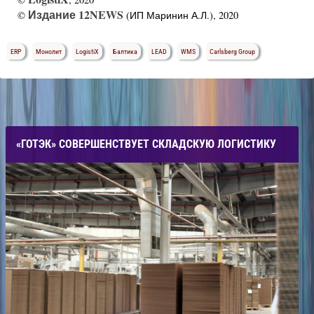
Издание 12NEWS
©
(ИП Маринин А.Л.), 2020
ERP
Монолит
LogistiX
Балтика
LEAD
WMS
Carlsberg Group
«ГОТЭК» СОВЕРШЕНСТВУЕТ СКЛАДСКУЮ ЛОГИСТИКУ