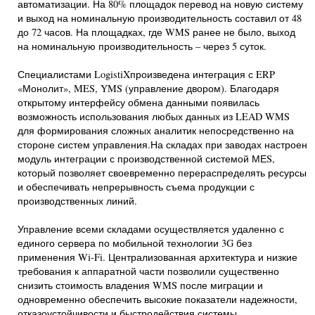
автоматизации. На 80% площадок перевод на новую систему
и выход на номинальную производительность составил от 48
до 72 часов. На площадках, где WMS ранее не было, выход
на номинальную производительность – через 5 суток.
Специалистами LogistiXпроизведена интеграция с ERP
«Монолит», MES, YMS (управление двором). Благодаря
открытому интерфейсу обмена данными появилась
возможность использования любых данных из LEAD WMS
для формирования сложных аналитик непосредственно на
стороне систем управления.На складах при заводах настроен
модуль интеграции с производственной системой МЕS,
который позволяет своевременно перераспределять ресурсы
и обеспечивать непрерывность съема продукции с
производственных линий.
Управление всеми складами осуществляется удаленно с
единого сервера по мобильной технологии 3G без
применения Wi-Fi. Централизованная архитектура и низкие
требования к аппаратной части позволили существенно
снизить стоимость владения WMS после миграции и
одновременно обеспечить высокие показатели надежности,
отказоустойчивости и быстродействия системы.