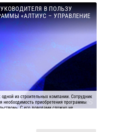
нале: ведение исполнительной документации.
РУКОВОДИТЕЛЯ В ПОЛЬЗУ
ЛТИУС СОФТ
РАММЫ «АЛТИУС – УПРАВЛЕНИЕ
 одной из строительных компании. Сотрудник
ля необходимость приобретения программы
ьством». С его доводами сложно не
Компания: АЛТИУС СОФТ