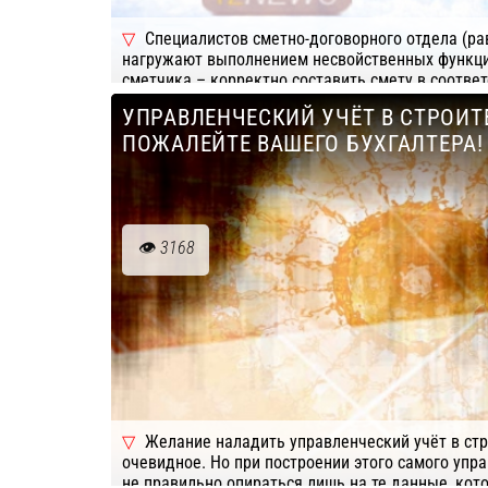
Специалистов сметно-договорного отдела (рав
нагружают выполнением несвойственных функци
сметчика – корректно составить смету в соответ
требованиями заказчика. Всё, что сверх этого – 
УПРАВЛЕНЧЕСКИЙ УЧЁТ В СТРОИТ
первоочередными задачами СДО. Тем не менее, 
ПОЖАЛЕЙТЕ ВАШЕГО БУХГАЛТЕРА!
Подробнее
Компания: АЛТИУС СОФТ
3168
Желание наладить управленческий учёт в стр
очевидное. Но при построении этого самого упра
не правильно опираться лишь на те данные, кото