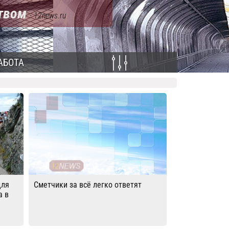
ством
- 12news.ru
АБОТА
для
Сметчики за всё легко ответят
а в