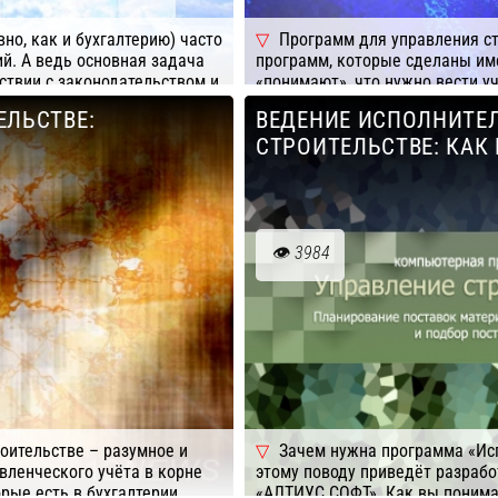
но, как и бухгалтерию) часто
Программ для управления ст
й. А ведь основная задача
программ, которые сделаны име
ствии с законодательством и
«понимают», что нужно вести у
не является
ЕЛЬСТВЕ:
ВЕДЕНИЕ ИСПОЛНИТЕ
Под
реалии другие…
субподрядчик – единицы.
СТРОИТЕЛЬСТВЕ: КАК
3984
оительстве – разумное и
Зачем нужна программа «Ис
вленческого учёта в корне
этому поводу приведёт разраб
рые есть в бухгалтерии.
«АЛТИУС СОФТ». Как вы понима