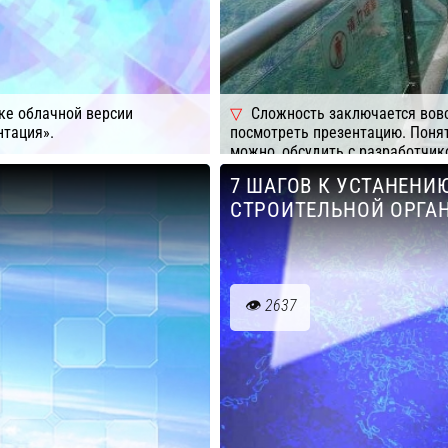
ке облачной версии
Сложность заключается вовсе
тация».
посмотреть презентацию. Понят
можно, обсудить с разработчик
Но сложно понять, что именно
7 ШАГОВ К УСТАНЕНИ
строительной компании она до
СТРОИТЕЛЬНОЙ ОРГА
ступор. И, как правило, строит
продукта, не может сформулиро
Подробнее
Компания: А
2637