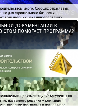
роительством много. Хороших отраслевых
нно для строительного бизнеса и
чёт всей цепочки: заказчик-подрядчик-
ЛЬНОЙ ДОКУМЕНТАЦИИ В
робнее
Компания: АЛТИУС СОФТ
 В ЭТОМ ПОМОГАЕТ ПРОГРАММА?
полнительная документация»? Аргументы по
отчик названного решения – компания
ете, название программы в полной мере