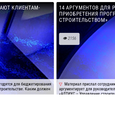
говорит о заложенном функцио
АЮТ КЛИЕНТАМ-
14 АРГУМЕНТОВ ДЛЯ 
Подробнее
Компания: А
ПРИОБРЕТЕНИЯ ПРОГ
СТРОИТЕЛЬСТВОМ»
2156
 годятся для бюджетирования
Материал прислал сотрудник
строительстве. Каким должен
аргументирует для руководите
«АЛТИУС – Управление строител
Подробнее
согласится.