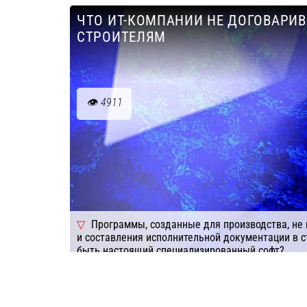
ЧТО ИТ-КОМПАНИИ НЕ ДОГОВАРИВ
Подробнее
Компания: АЛТИУС СОФТ
СТРОИТЕЛЯМ
4911
Программы, созданные для производства, не
и составления исполнительной документации в 
быть настоящий специализированный софт?
Подробнее
Компания: АЛТИУС СОФТ