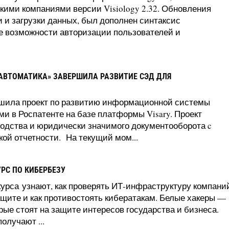
ими компаниями версии Visiology 2.32. Обновления
 и загрузки данных, был дополнен синтаксис
е возможности авторизации пользователей и
АВТОМАТИКА» ЗАВЕРШИЛА РАЗВИТИЕ СЭД ДЛЯ
шила проект по развитию информационной системы
 в Роспатенте на базе платформы Visary. Проект
одства и юридически значимого документооборота c
й отчетности. На текущий мом...
УРС ПО КИБЕРБЕЗУ
урса узнают, как проверять ИТ-инфраструктуру компани
защите и как противостоять кибератакам. Белые хакеры —
рые стоят на защите интересов государства и бизнеса.
олучают ...