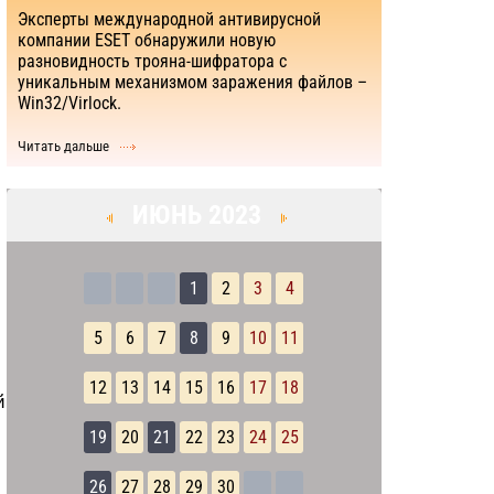
Эксперты международной антивирусной
компании ESET обнаружили новую
разновидность трояна-шифратора с
уникальным механизмом заражения файлов –
Win32/Virlock.
Читать дальше
ИЮНЬ 2023
1
2
3
4
5
6
7
8
9
10
11
12
13
14
15
16
17
18
й
19
20
21
22
23
24
25
26
27
28
29
30