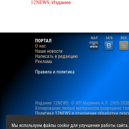
12NEWS, Издание
MAP
3476
RSS
ПОРТАЛ
О нас
Наши новости
Написать в редакцию
Реклама
Правила и политика
Издание 12NEWS © ИП Маринин А.Л. 2005-202
Копирование любых материалов разрешено толь
Политика 12NEWS в отношении обработки пер
Наш сайт использует файлы cookie для учучше
Мы используем файлы cookie для улучшения работы сайта.
файлов cookie.