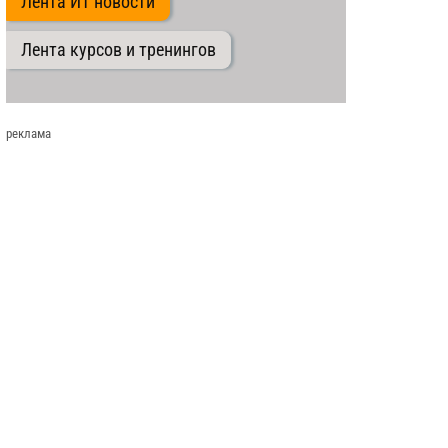
Лента ИТ новости
Лента курсов и тренингов
реклама
е