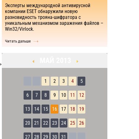
Эксперты международной антивирусной
компании ESET обнаружили новую
разновидность трояна-шифратора с
уникальным механизмом заражения файлов –
Win32/Virlock.
Читать дальше
МАЙ 2013
ь
1
2
3
4
5
6
7
8
9
10
11
12
13
14
15
16
17
18
19
20
21
22
23
24
25
26
27
28
29
30
31