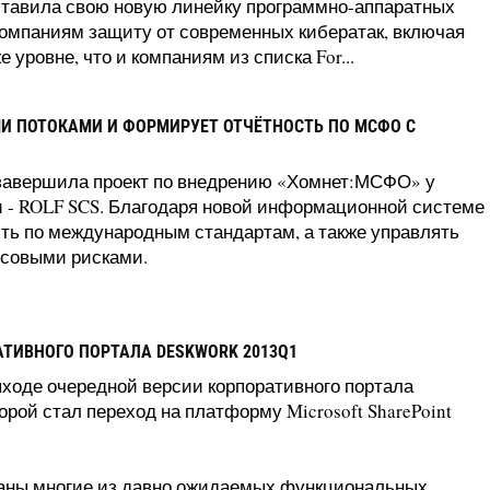
ставила свою новую линейку программно-аппаратных
омпаниям защиту от современных кибератак, включая
 уровне, что и компаниям из списка For...
И ПОТОКАМИ И ФОРМИРУЕТ ОТЧЁТНОСТЬ ПО МСФО С
завершила проект по внедрению «Хомнет:МСФО» у
и - ROLF SCS. Благодаря новой информационной систем
ть по международным стандартам, а также управлять
нсовыми рисками.
АТИВНОГО ПОРТАЛА DESKWORK 2013Q1
выходе очередной версии корпоративного портала
рой стал переход на платформу Microsoft SharePoint
ваны многие из давно ожидаемых функциональных