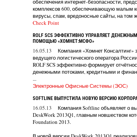
обеспечения интернет-безопасности, пред
комплексов 600, обеспечивающую малым к
вирусы, спам, вредоносные сайты, на том же
Check Point
ROLF SCS ЭФФЕКТИВНО УПРАВЛЯЕТ ДЕНЕЖНЫМ
ПОМОЩЬЮ «ХОМНЕТ:МСФО»
16.05.13
Компания «Хомнет Консалтинг» 
ведущего логистического оператора Росси
ROLF SCS эффективно формирует отчётнос
денежными потоками, кредитными и фина
...
Электронные Офисные Системы (ЭОС)
SOFTLINE ВЫПУСТИЛА НОВУЮ ВЕРСИЮ КОРПОР
16.05.13
Компания Softline объявляет о 
DeskWork 2013Q1, главным новшеством кото
Foundation 2013.
В новой версии DeskWork 2013Q1 реализо