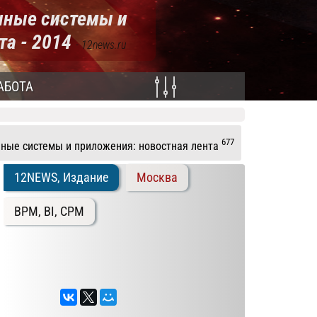
нные системы и
та - 2014
- 12news.ru
АБОТА
677
ные системы и приложения: новостная лента
12NEWS, Издание
Москва
BPM, BI, CPM