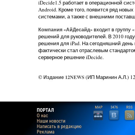
iDecide1.5 работает в операционной сист
Android. Кроме того, появится ряд новы
системами, а также с внешними поставщ
Компания «АйДесайд»
входит в группу 
решений для руководителей. В 2010 год
решения для iPad. На сегодняшний день
фактически стал отраслевым стандартом
серверное решение iDecide.
©
Издание 12NEWS
(ИП Маринин А.Л.) 12
MAP
3476
RSS
ПОРТАЛ
О нас
Наши новости
Написать в редакцию
Реклама