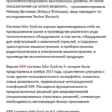
продемонстрировали высочайший уровень по всем
показателям на этот момент
», - прокомментировала
Ребекка Веттеман (Rebecca Wettemann), вице-президент по
исследованиям Nucleus Research.
Система Infor SyteLine хорошо зарекомендовала себя на
промышленном рынке в производстве различного рода
технологического оборудования, в том числе, оборудования
для нефтегазовой и химической отраслей, в подъемно-
транспортном машиностроении, в приборостроении,
радиотехническом и электронном машиностроении, в
производстве высокотехнологичной продукции.
Версия
ERP
системы Infor SyteLine 9, которая была
представлена в ноябре 2013 года, существенно улучшена с
точки зрения пользовательского интерфейса, появились
новые возможности, привнесенные интеграционной
платформой ION. Расширена функциональность
преднастроенных решений для микровертикалей
специализированных отраслевых решений), снижающих
необходимость кастомизации бизнес-приложения.
ERP система Infor SyteLine 9.0. обеспечивает