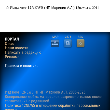
Издание 12NEWS
©
(ИП Маринин А.Л.) 12news.ru, 2011
MAP
3476
RSS
ПОРТАЛ
О нас
Наши новости
Написать в редакцию
Реклама
Правила и политика
Издание 12NEWS © ИП Маринин А.Л. 2005-2026
Копирование любых материалов разрешено только после
согласования c редакцией.
Политика 12NEWS в отношении обработки персональных
данных