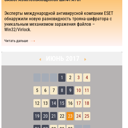
Эксперты международной антивирусной компании ESET
обнаружили новую разновидность трояна-шифратора с
уникальным механизмом заражения файлов –
Win32/Virlock.
Читать дальше
ИЮНЬ 2017
1
2
3
4
5
6
7
8
9
10
11
12
13
14
15
16
17
18
19
20
21
22
23
24
25