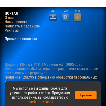
MAP
3476
RSS
ПОРТАЛ
О нас
Наши новости
Написать в редакцию
Реклама
Правила и политика
Издание 12NEWS © ИП Маринин А.Л. 2005-2026
Копирование любых материалов разрешено только после
согласования c редакцией.
Политика 12NEWS в отношении обработки персональных
данных
Наш сайт использует файлы cookie для учучшения
Мы используем файлы cookie для
пользовательского опыта. Продолжая просматривать сайт,
улучшения работы сайта. Продолжая
Принять
вы соглашаетесь с нашей
Политикой
в отношении файлов
использование, вы соглашаетесь с
cookie.
нашей политикой
.