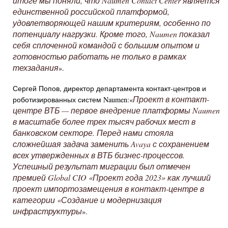
итоге мы поняли, что Naumen Contact Center является
единственной российской платформой,
удовлетворяющей нашим критериям, особенно по
потенциалу нагрузки. Кроме того, Naumen показал
себя сплоченной командой с большим опытом и
готовностью работать не только в рамках
техзадания
».
Сергей Попов, директор департамента контакт-центров и
Проект в контакт-
роботизированных систем Naumen:«
центре ВТБ — первое внедрение платформы Naumen
в масштабе более трех тысяч рабочих мест в
банковском секторе. Перед нами стояла
сложнейшая задача заменить Avaya с сохранением
всех утвержденных в ВТБ бизнес-процессов.
Успешный результат миграции был отмечен
премией Global CIO «Проект года 2023» как лучший
проект импортозамещения в контакт-центре в
категории «Создание и модернизация
инфраструктуры
».