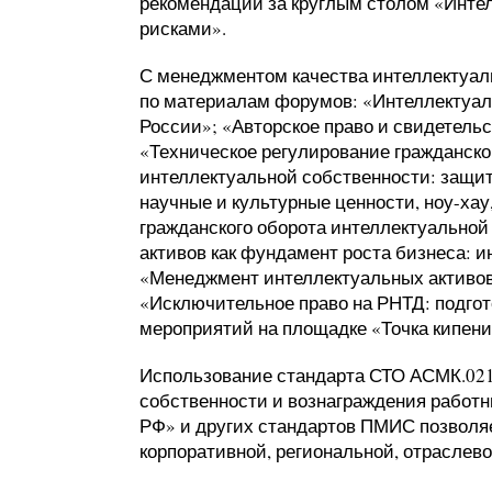
рекомендации за круглым столом «
Интел
рисками
».
С менеджментом качества интеллектуал
по материалам форумов: «
Интеллектуал
России
»; «
Авторское право и свидетельс
«
Техническое регулирование гражданск
интеллектуальной собственности: защи
научные и культурные ценности, ноу-хау
гражданского оборота интеллектуально
активов как фундамент роста бизнеса: 
«
Менеджмент интеллектуальных активов
«
Исключительное право на РНТД: подго
мероприятий на площадке «
Точка кипен
Использование стандарта СТО АСМК.02
собственности и вознаграждения работн
РФ» и других стандартов ПМИС позволя
корпоративной, региональной, отраслев