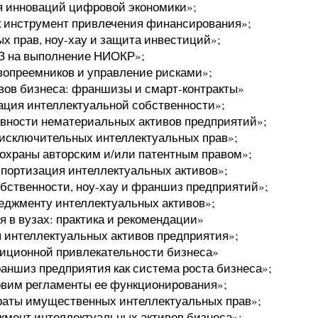
я инноваций цифровой экономики»;
к инструмент привлечения финансирования»;
 прав, ноу-хау и защита инвестиций»;
З на выполнение НИОКР»;
вопреемников и управление рисками»;
ов бизнеса: франшизы и смарт-контракты»
ация интеллектуальной собственности»;
ности нематериальных активов предприятий»;
 исключительных интеллектуальных прав»;
охраны авторским и/или патентным правом»;
спортизация интеллектуальных активов»;
бственности, ноу-хау и франшиз предприятий»;
еджменту интеллектуальных активов»;
 в вузах: практика и рекомендации»
 интеллектуальных активов предприятия»;
иционной привлекательности бизнеса»
аншиз предприятия как система роста бизнеса»;
овим регламенты ее функционирования»;
раты имущественных интеллектуальных прав»;
жмент интеллектуальных активов бизнеса»;