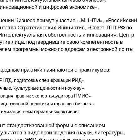
 инновационной и цифровой экономике».
чении бизнеса примут участие: «
МЦНТИ
», «
Российский
ентства Стратегических Инициатив, «
Совет ТПП РФ по
Интеллектуальная собственность и инновации
»; Центр
ругие лица, подтвердившие свою компетентность в
телем программы можно по адресам электронной почты
родные практики начинаются с практикумов:
 РНТД: подготовка спецификации РИД
»
чные, культурные ценности и ноу-хау»
изация практик эксперта-аудитора ПМИС»
лицензионной политики и франшиз бизнеса»
птимизация нематериальных активов»
т стандартизованной формы с описанием
ультатов в виде произведения (науки, литературы,
граммы для ЭВМ, базы данных, монографии,