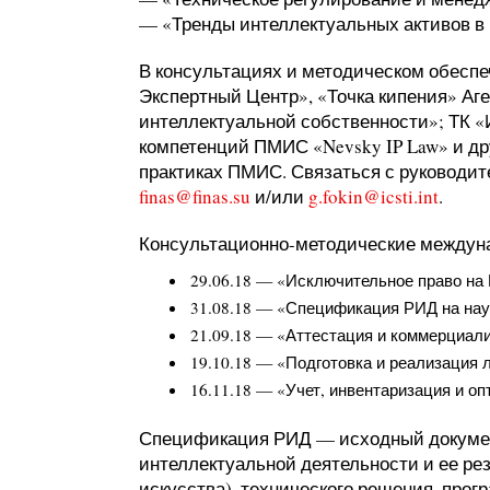
— «Тренды интеллектуальных активов в
В консультациях и методическом обеспе
Экспертный Центр
», «
Точка кипения
» Аг
интеллектуальной собственности
»; ТК «
компетенций ПМИС «
Nevsky IP Law
» и д
практиках ПМИС. Связаться с руководи
finas@finas.su
и/или
g.fokin@icsti.int
.
Консультационно-методические междуна
29.06.18 — «
Исключительное право на
31.08.18 — «Спецификация РИД на нау
21.09.18 — «Аттестация и коммерциал
19.10.18 — «Подготовка и реализация 
16.11.18 — «Учет, инвентаризация и о
Спецификация РИД — исходный докумен
интеллектуальной деятельности и ее рез
искусства), технического решения, про