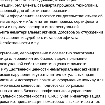
нтации, регламента, стандарта процесса, технологии,
наченный для объективного признания
РФ) и оформления: авторского свидетельства; отчета об
аны авторским и/или патентным правом; сертификата
сти и ноу-хау; паспорта интеллектуальной
ъекта нематериальных активов; договора об отчуждении
соглашения и судебного иска; сертификата
 собственности и т.д.
формление, депонирование и совместно подготовим
ца для решения его бизнес-задач: признание,
лектуальной собственности; оценка стоимости
 имущественной ценности нематериальных активов и
исков нарушения и утраты интеллектуальных прав;
олитики и договорная практика; оформление ноу-хау для
ммерческой концессии; подготовка программы
ных активов бизнеса; профилактика и управление
туальной собственности (ГОИС); учет, инвентаризация,
ование, приватизация нематериальных активов и т.д.