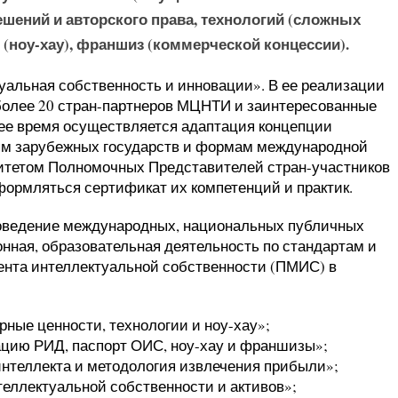
ешений и авторского права, технологий (сложных
(ноу-хау), франшиз (коммерческой концессии).
уальная собственность и инновации». В ее реализации
более 20 стран-партнеров МЦНТИ и заинтересованные
ее время осуществляется адаптация концепции
ям зарубежных государств и формам международной
итетом Полномочных Представителей стран-участников
ормляться сертификат их компетенций и практик.
оведение международных, национальных публичных
онная, образовательная деятельность по стандартам и
нта интеллектуальной собственности (ПМИС) в
рные ценности, технологии и ноу-хау»;
ацию РИД, паспорт ОИС, ноу-хау и франшизы»;
нтеллекта и методология извлечения прибыли»;
еллектуальной собственности и активов»;