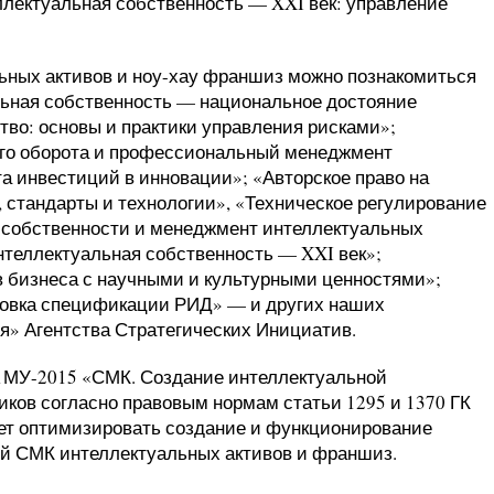
лектуальная собственность — XXI век: управление
ьных активов и ноу-хау франшиз можно познакомиться
ьная собственность — национальное достояние
тво: основы и практики управления рисками
»;
ого оборота и профессиональный менеджмент
та инвестиций в инновации
»; «
Авторское право на
, стандарты и технологии
», «
Техническое регулирование
й собственности и менеджмент интеллектуальных
интеллектуальная собственность — XXI век
»;
 бизнеса с научными и культурными ценностями
»;
товка спецификации РИД
» — и других наших
ия
» Агентства Стратегических Инициатив.
1МУ-2015 «СМК. Создание интеллектуальной
иков согласно правовым нормам статьи 1295 и 1370 ГК
ет оптимизировать создание и функционирование
ой СМК интеллектуальных активов и франшиз.