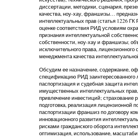
диссертации, методики, сценария, презе
качества, ноу-хау, франшизы… предназ
интеллектуальных прав (статья 1226 ГК 
оценке соответствия РИД условиям охр
признания интеллектуальной собственно
собственности, ноу-хау и франшизы; об
исключительного права, лицензионного 
менеджмента качества интеллектуальной
Обсудим ее назначение, содержание, о
спецификацию РИД заинтересованного ли
паспортизация и судебная защита интел
имущественных интеллектуальных прав,
привлечение инвестиций; страхование р
подготовка, реализация лицензионной п
паспортизации франшиз по договору ко
инновационного развития интеллектуаль
рисками гражданского оборота интеллек
оптимизация, использование, масштабир