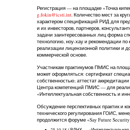
Регистрация — на площадке «
Точка кипе
g.fokin@icsti.int
. Количество мест за кру
характером спецификаций РИД для пред
и их инвесторов, партнеров, консультан
задачи заинтересованных лиц форма сп
технологию, ноу-хау и рекомендации по
реализации лицензионной политики и д
коммерческой основе.
Участникам практикумов ПМИС на площа
может оформляться:
сертификат специа
собственностью
;
аттестат аккредитаци
Центра компетенций ПМИС
— для реали
«
Интеллектуальная собственность и ин
Обсуждение перспективных практик и к
технического регулирования ГОИС, мен
продолжится форуме «
Say Future Security
25.10.18 / ВДНХ — «
Интеллектуальная 