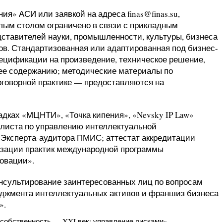
ния
» АСИ или заявкой на адреса finas@finas.su,
глым столом ограничено в связи с прикладным
ставителей науки, промышленности, культуры, бизнеса
тов. Стандартизованная или адаптированная под бизнес-
ецификации на произведение, техническое решение,
 ее содержанию; методические материалы по
оговорной практике — предоставляются на
дках «
МЦНТИ
», «
Точка кипения
», «
Nevsky IP Law
»
листа по управлению интеллектуальной
и Эксперта-аудитора ПМИС
;
аттестат аккредитации
зации практик международной программы
новации
».
онсультирование заинтересованных лиц по вопросам
еджмента интеллектуальных активов и франшиз бизнеса
».
собственность — XXI век: управление рисками
»