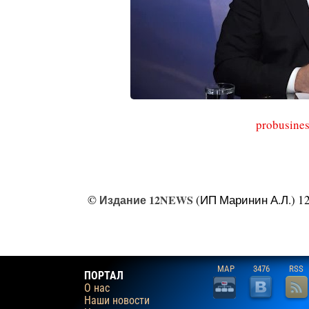
probusines
©
Издание 12NEWS
(ИП Маринин А.Л.) 12
MAP
3476
RSS
ПОРТАЛ
О нас
Наши новости