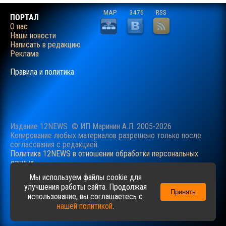
MAP
3476
RSS
ПОРТАЛ
О нас
Наши новости
Написать в редакцию
Реклама
Правила и политика
Издание 12NEWS © ИП Маринин А.Л. 2005-2026
Копирование любых материалов разрешено только после
согласования c редакцией.
Политика 12NEWS в отношении обработки персональных
данных
Наш сайт использует файлы cookie для учучшения
Мы используем файлы cookie для
пользовательского опыта. Продолжая просматривать сайт,
улучшения работы сайта. Продолжая
Принять
вы соглашаетесь с нашей
Политикой
в отношении файлов
использование, вы соглашаетесь с
cookie.
нашей политикой
.