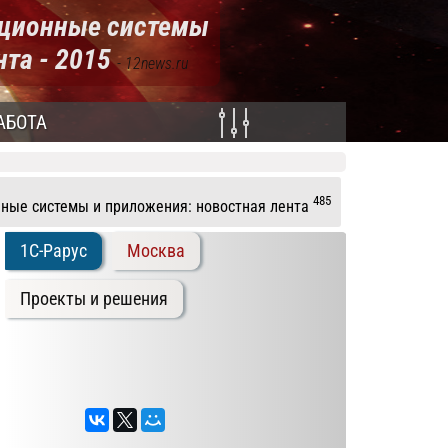
ационные системы
нта - 2015
- 12news.ru
АБОТА
485
ные системы и приложения: новостная лента
1C-Рарус
Москва
Проекты и решения