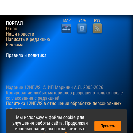
MAP
3476
RSS
ПОРТАЛ
О нас
Наши новости
Написать в редакцию
Реклама
Правила и политика
Издание 12NEWS © ИП Маринин А.Л. 2005-2026
Копирование любых материалов разрешено только после
согласования c редакцией.
Политика 12NEWS в отношении обработки персональных
данных
Наш сайт использует файлы cookie для учучшения
Мы используем файлы cookie для
пользовательского опыта. Продолжая просматривать сайт,
улучшения работы сайта. Продолжая
Принять
вы соглашаетесь с нашей
Политикой
в отношении файлов
использование, вы соглашаетесь с