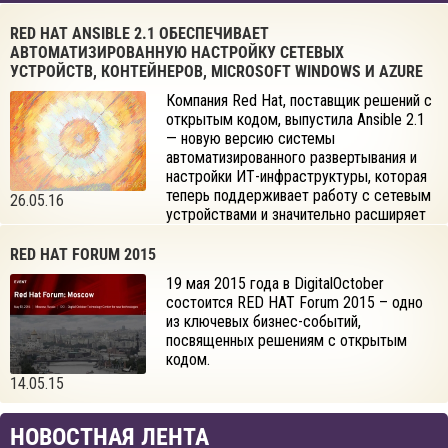
RED HAT ANSIBLE 2.1 ОБЕСПЕЧИВАЕТ
АВТОМАТИЗИРОВАННУЮ НАСТРОЙКУ СЕТЕВЫХ
УСТРОЙСТВ, КОНТЕЙНЕРОВ, MICROSOFT WINDOWS И AZURE
Компания Red Hat, поставщик решений с
открытым кодом, выпустила Ansible 2.1
— новую версию системы
автоматизированного развертывания и
настройки ИТ-инфраструктуры, которая
теперь поддерживает работу с сетевым
26.05.16
устройствами и значительно расширяет
возможности применения сценариев автоматизации Ansible при
развертывании контейнеров.
RED HAT FORUM 2015
19 мая 2015 года в DigitalOctober
состоится RED HAT Forum 2015 – одно
из ключевых бизнес-событий,
посвященных решениям с открытым
кодом.
14.05.15
НОВОСТНАЯ ЛЕНТА