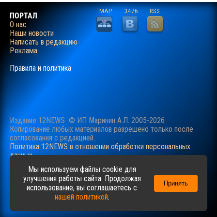
MAP
3476
RSS
ПОРТАЛ
О нас
Наши новости
Написать в редакцию
Реклама
Правила и политика
Издание 12NEWS © ИП Маринин А.Л. 2005-2026
Копирование любых материалов разрешено только после
согласования c редакцией.
Политика 12NEWS в отношении обработки персональных
данных
Наш сайт использует файлы cookie для учучшения
Мы используем файлы cookie для
пользовательского опыта. Продолжая просматривать сайт,
улучшения работы сайта. Продолжая
Принять
вы соглашаетесь с нашей
Политикой
в отношении файлов
использование, вы соглашаетесь с
cookie.
нашей политикой
.