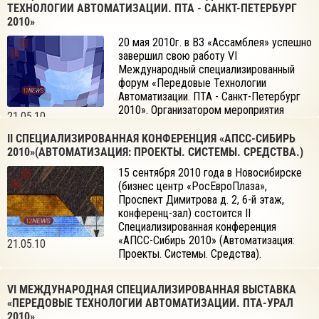
ТЕХНОЛОГИИ АВТОМАТИЗАЦИИ. ПТА - САНКТ-ПЕТЕРБУРГ
2010»
20 мая 2010г. в ВЗ «Ассамблея» успешно
завершил свою работу VI
Международный специализированный
форум «Передовые Технологии
Автоматизации. ПТА - Санкт-Петербург
2010». Организатором мероприятия
21.05.10
выступила компания «ЭКСПОТРОНИКА»,
которая проводит выставки и конференции по автоматизации и
II СПЕЦИАЛИЗИРОВАННАЯ КОНФЕРЕНЦИЯ «АПСС-СИБИРЬ
встраиваемым системам «Передовые Технологии
2010»(АВТОМАТИЗАЦИЯ: ПРОЕКТЫ. СИСТЕМЫ. СРЕДСТВА.)
Автоматизации. ПТА» в Москве и регионах России, а также в
15 сентября 2010 года в Новосибирске
Украине.
(бизнес центр «РосЕвроПлаза»,
Проспект Димитрова д. 2, 6-й этаж,
конференц-зал) состоится II
Специализированная конференция
«АПСС-Сибирь 2010» (Автоматизация:
21.05.10
Проекты. Системы. Средства).
VI МЕЖДУНАРОДНАЯ СПЕЦИАЛИЗИРОВАННАЯ ВЫСТАВКА
«ПЕРЕДОВЫЕ ТЕХНОЛОГИИ АВТОМАТИЗАЦИИ. ПТА-УРАЛ
2010»