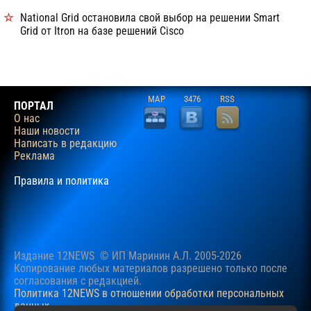
National Grid остановила свой выбор на решении Smart
Grid от Itron на базе решений Cisco
MAP
3476
RSS
ПОРТАЛ
О нас
Наши новости
Написать в редакцию
Реклама
Правила и политика
Издание 12NEWS © ИП Маринин А.Л. 2005-2026
Копирование любых материалов разрешено только после
согласования c редакцией.
Политика 12NEWS в отношении обработки персональных
данных