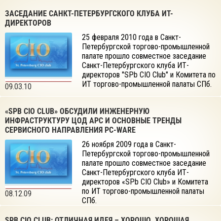
Урале, Нижнем Новгороде, Ростове и RuCIOs@CeBIT в Германии.
CIO Congress «White Nights» объединяет традиционное открытое
ЗАСЕДАНИЕ САНКТ-ПЕТЕРБУРГСКОГО КЛУБА ИТ-
заседание «SPb CIO Club» и юбилейный V CIO Congress «White
ДИРЕКТОРОВ
Nights».
25 февраля 2010 года в Санкт-
Петербургской торгово-промышленной
палате прошло совместное заседание
Санкт-Петербургского клуба ИТ-
директоров "SPb CIO Club" и Комитета по
ИТ торгово-промышленной палаты СПб.
09.03.10
«SPB CIO CLUB» ОБСУДИЛИ ИНЖЕНЕРНУЮ
ИНФРАСТРУКТУРУ ЦОД АРС И ОСНОВНЫЕ ТРЕНДЫ
СЕРВИСНОГО НАПРАВЛЕНИЯ PC-WARE
26 ноября 2009 года в Санкт-
Петербургской торгово-промышленной
палате прошло совместное заседание
Санкт-Петербургского клуба ИТ-
директоров «SPb CIO Club» и Комитета
по ИТ торгово-промышленной палаты
08.12.09
СПб.
SPB CIO CLUB: ОТЛИЧНАЯ ИДЕЯ – ХОРОШО. ХОРОШАЯ