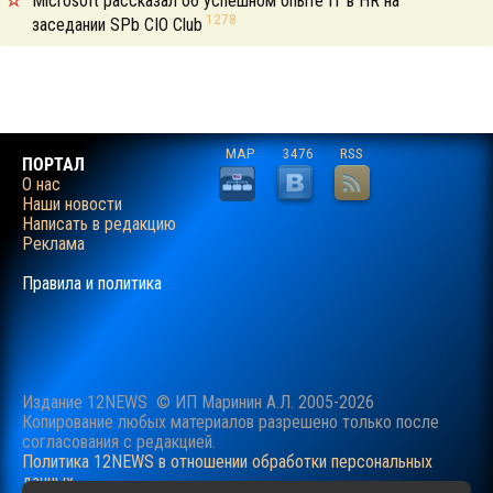
Microsoft рассказал об успешном опыте IT в HR на
1278
заседании SPb CIO Club
MAP
3476
RSS
ПОРТАЛ
О нас
Наши новости
Написать в редакцию
Реклама
Правила и политика
Издание 12NEWS © ИП Маринин А.Л. 2005-2026
Копирование любых материалов разрешено только после
согласования c редакцией.
Политика 12NEWS в отношении обработки персональных
данных