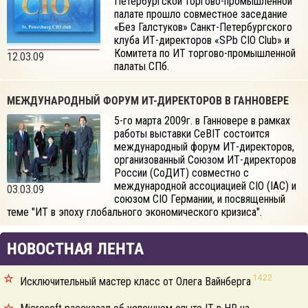
Петербургской торгово-промышленной
палате прошло совместное заседание
«Без Галстуков» Санкт-Петербургского
клуба ИТ-директоров «SPb CIO Club» и
Комитета по ИТ торгово-промышленной
12.03.09
палаты СПб.
МЕЖДУНАРОДНЫЙ ФОРУМ ИТ-ДИРЕКТОРОВ В ГАННОВЕРЕ
5-го марта 2009г. в Ганновере в рамках
работы выставки CeBIT состоится
международный форум ИТ-директоров,
организованный Союзом ИТ-директоров
России (СоДИТ) совместно с
международной ассоциацией CIO (IAC) и
03.03.09
союзом CIO Германии, и посвященный
теме "ИТ в эпоху глобального экономического кризиса".
НОВОСТНАЯ ЛЕНТА
1422
Исключительный мастер класс от Олега Вайнберга