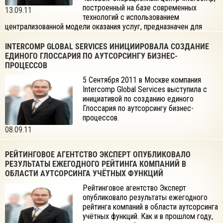
построенный на базе современных
13.09.11
технологий с использованием
централизованной модели оказания услуг, предназначен для
обслуживания клиентов компании, работающих на территории
России.
INTERCOMP GLOBAL SERVICES ИНИЦИИРОВАЛА СОЗДАНИЕ
ЕДИНОГО ГЛОССАРИЯ ПО АУТСОРСИНГУ БИЗНЕС-
ПРОЦЕССОВ
5 Сентября 2011 в Москве компания
Intercomp Global Services выступила с
инициативой по созданию единого
Глоссария по аутсорсингу бизнес-
процессов.
08.09.11
РЕЙТИНГОВОЕ АГЕНТСТВО ЭКСПЕРТ ОПУБЛИКОВАЛО
РЕЗУЛЬТАТЫ ЕЖЕГОДНОГО РЕЙТИНГА КОМПАНИЙ В
ОБЛАСТИ АУТСОРСИНГА УЧЁТНЫХ ФУНКЦИЙ
Рейтинговое агентство Эксперт
опубликовало результаты ежегодного
рейтинга компаний в области аутсорсинга
учётных функций. Как и в прошлом году,