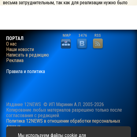
весьма затруднительным, так как для реализации нужно было
отправить запрос подрядчику, дождаться окончания обработки
запроса и получить результат. Все оперативно, но не достаточно
быстро для решения вашей задачи.
MAP
3476
RSS
ПОРТАЛ
О нас
Наши новости
Написать в редакцию
Реклама
Правила и политика
Издание 12NEWS © ИП Маринин А.Л. 2005-2026
Копирование любых материалов разрешено только после
согласования c редакцией.
Политика 12NEWS в отношении обработки персональных
данных
Наш сайт использует файлы cookie для учучшения
Мы используем файлы cookie для